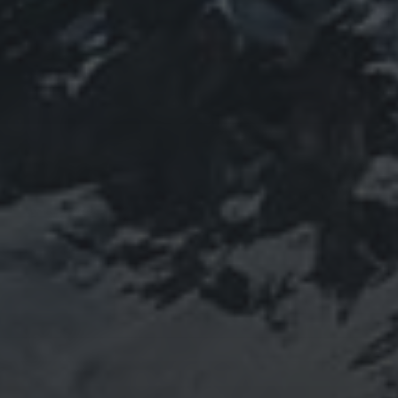
龍神
陰陽五行
子
選挙
鹿島神宮
PROFIEL
山岳信仰の行者です。山伏でもあります。2013年から
2016年にかけて福島通ったりチェルノブイリ訪ねた
り、ネパール訪ねたり。沢山ご縁がありました。
「日本人らしさ」を追い求めていたら先祖のご縁で神仏
習合の山岳信仰に行き着く。
ご祈祷、先祖供養、方位除けなどお困りでしたらご相談