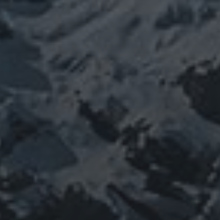
神仏
科学
福島
祓い
祈り
登山
神仙道
温熱療法
身
(サイエンス)
菊名
行者
経済
被災地
経絡経穴
雑記
体は宇宙
龍神
陰陽五行論
龍鍼堂
タグ
featured
COVID-19
nCoV
SARS-
コロナウ
coV-2
ウクライナ
エネルギー代謝
イルス
ワ
チェルノブイリ
ネパール
ユダヤ
ミトコンドリア
クチン
健康
免疫
修行
修験道
出羽三山
宇
南相馬
出羽山伏
新型
山伏
感謝
政治
寒行
山と法螺貝
宙
山岳信仰
御嶽山
コロナウイルス
東洋医学
東日本大震災
施術
法
珍型コロナ
禊
祓い
神社
福島
螺貝
経済
自然
蜂子皇
神道