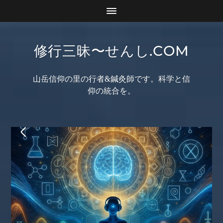
修行三昧〜せんし.COM
山岳信仰の里の行者&鍼灸師です。科学と信
仰の統合を。