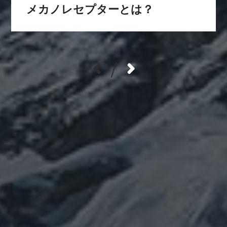
メカノレセプターとは？
/
カテゴリー
ぼやき日記
ウクライナ
お山
グ
イベント告知
チェルノブイリ
ルメ
ネパール
ビジネス
メルマガ「龍の息
修
メルマガ【身体と宇宙と】
世界史
供養
信仰
吹」
健康
行
修行日記
宇宙とつながる
医原病
大和魂
山伏日記
整体
心
時事問題
情勢
未分類
歴史
旅人