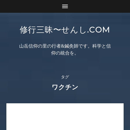
修行三昧〜せんし.COM
山岳信仰の里の行者&鍼灸師です。科学と信
仰の統合を。
タグ
ワクチン