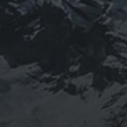
山岳信仰の行者です。山伏でもあります。2013年から
2016年にかけて福島通ったりチェルノブイリ訪ねた
り、ネパール訪ねたり。沢山ご縁がありました。
「日本人らしさ」を追い求めていたら先祖のご縁で神仏
習合の山岳信仰に行き着く。
ご祈祷、先祖供養、方位除けなどお困りでしたらご相談
ください。お家に眠っている法螺貝もお引き取りしてご
供養させていただきます。
鍼灸＆整体の出張施術中もやっております。 お気軽に
ご連絡ください。
つぶやき
@ulftorio からのツイート