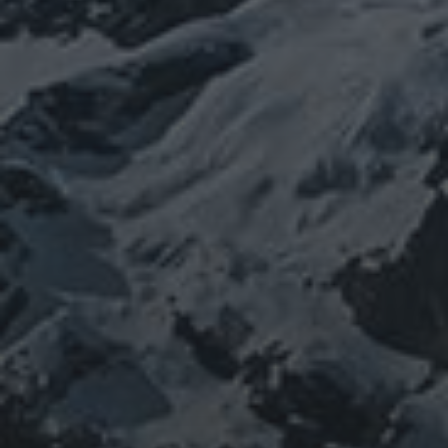
イルス
ワクチン
チェルノブイリ
ネパール
ユダヤ
健康
免疫
寒行
修行
修験道
山と法
出羽三山
宇宙
南相馬
供養
新型コロ
山伏
感謝
政治
螺貝
山岳信仰
御嶽山
感染症
ナウイルス
東洋医学
東日本大震災
施術
法螺貝
治療
珍型コロナ
禊
祓い
神社
福島
陰
経済
自然
蜂子皇子
選挙
龍神
陽五行
鹿島神宮
PROFIEL