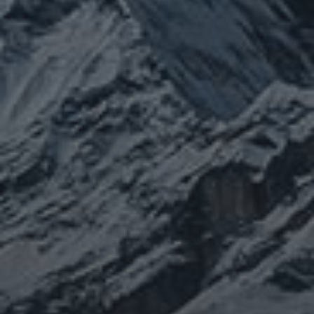
ぼやき日記
ウクライナ
お山
グ
イベント告知
チェルノブイリ
ルメ
ネパール
ビジネス
メルマガ「龍の息
修
メルマガ【身体と宇宙と】
世界史
供養
信仰
吹」
健康
行
修行日記
宇宙とつながる
医原病
大和魂
山伏日記
整体
心
時事問題
情勢
未分類
歴史
旅人
神仏
科学
福島
祓い
祈り
登山
神仙道
温熱療法
身
(サイエンス)
菊名
行者
経済
被災地
経絡経穴
雑記
体は宇宙
龍神
陰陽五行論
龍鍼堂
タグ
featured
COVID-19
nCoV
SARS-
コロナウ
coV-2
ウクライナ
エネルギー代謝