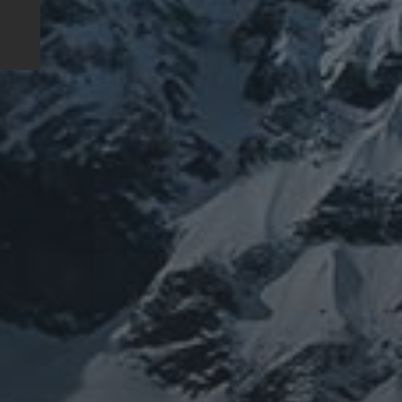
健
修行
修行日記
世界史
供養
信仰
神仏
科学
福島
祓い
祈り
神仙道
タグ
featured
COVID-19
nC
ワクチン
健
修行
修験道
ル
ユダヤ
供養
ルス
東洋医学
東日本大震災
施術
法螺
治療
PROFIEL