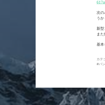
617a
次の
うか
新型
また
基本
カテ
パ