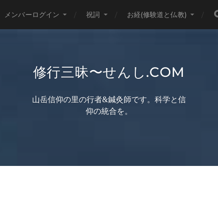
メンバーログイン
祝詞
お経(修験道と仏教)
修行三昧〜せんし.COM
山岳信仰の里の行者&鍼灸師です。科学と信
仰の統合を。