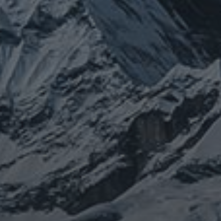
山伏日記
康
整
心
宇宙とつながる
医原病
情勢
大和魂
身体は
(サイエンス)
菊名
行者
経済
被災地
経絡経穴
コロ
oV
SARS-coV-2
ウクライナ
エネルギー代謝
康
山伏
免疫
寒行
山と法螺貝
出羽三山
宇宙
山岳信仰
南相馬
御嶽山
感染
珍型コロナ
禊
祓い
神社
福島
陰陽五
貝
経済
自然
蜂子皇子
選挙