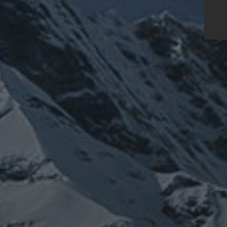
体
時事問題
未分類
登山
温熱療法
歴史
旅人
雑記
宇宙
龍神
陰陽五行論
龍鍼堂
ナウイルス
チェルノブイリ
ネパー
新型コロナウイ
感謝
政治
症
龍神
行
鹿島神宮