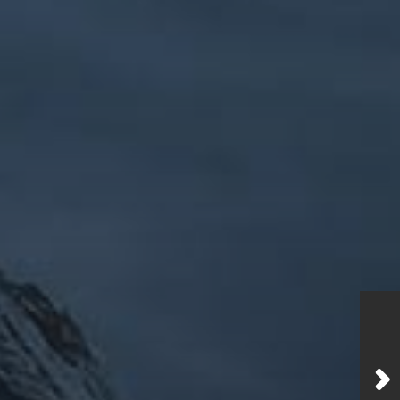
メルマガ【身体と宇宙と】
龍の息吹」