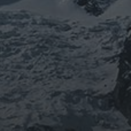
山岳信仰の行者です。山伏でもあります。
りました。
「日本人らしさ」を追い求めていたら先
ご祈祷、先祖供養、方位除けなどお困り
鍼灸＆整体の出張施術中もやっておりま
つぶやき
@ulftorio からのツイート