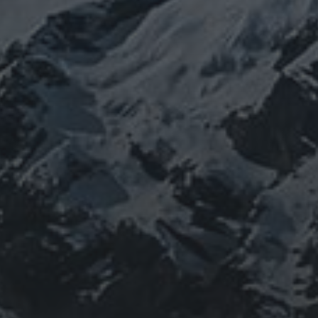
2013年から2016年にかけて福島通ったりチェルノブイリ訪
祖のご縁で神仏習合の山岳信仰に行き着く。
でしたらご相談ください。お家に眠っている法螺貝もお引き取
す。 お気軽にご連絡ください。