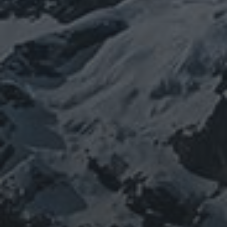
イルス
ワクチン
チェルノブイリ
ネパール
ユダヤ
健康
免疫
寒行
修行
修験道
山と法
出羽三山
宇宙
南相馬
供養
新型コロ
山伏
感謝
政治
螺貝
山岳信仰
御嶽山
感染症
ナウイルス
東洋医学
東日本大震災
施術
法螺貝
治療
珍型コロナ
禊
祓い
神社
福島
陰
経済
自然
蜂子皇子
選挙
龍神
陽五行
鹿島神宮
PROFIEL