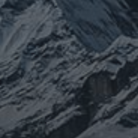
ぼやき日記
ウクライナ
お山
グ
イベント告知
チェルノブイリ
ルメ
ネパール
ビジネス
メルマガ「龍の息
修
メルマガ【身体と宇宙と】
世界史
供養
信仰
吹」
健康
行
修行日記
宇宙とつながる
医原病
大和魂
山伏日記
整体
心
時事問題
情勢
未分類
歴史
旅人
神仏
科学
福島
祓い
祈り
登山
神仙道
温熱療法
身
(サイエンス)
菊名
行者
経済
被災地
経絡経穴
雑記
体は宇宙
龍神
陰陽五行論
龍鍼堂
タグ
featured
COVID-19
nCoV
SARS-
コロナウ
coV-2
ウクライナ
エネルギー代謝