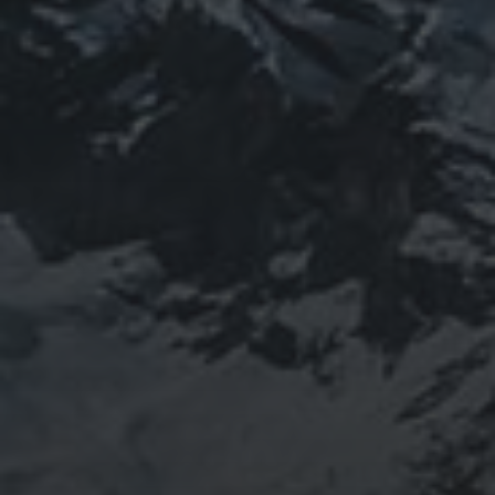
山岳信仰の行者です。山伏でもあります。2013年から
2016年にかけて福島通ったりチェルノブイリ訪ねた
り、ネパール訪ねたり。沢山ご縁がありました。
「日本人らしさ」を追い求めていたら先祖のご縁で神仏
習合の山岳信仰に行き着く。
ご祈祷、先祖供養、方位除けなどお困りでしたらご相談
ください。お家に眠っている法螺貝もお引き取りしてご
供養させていただきます。
鍼灸＆整体の出張施術中もやっております。 お気軽に
ご連絡ください。
つぶやき
@ulftorio からのツイート
INFOMATION