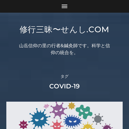
修行三昧〜せんし.COM
山岳信仰の里の行者&鍼灸師です。科学と信
仰の統合を。
タグ
COVID-19