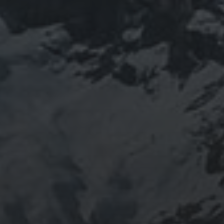
2016年にかけて福島通ったりチェルノブイリ訪ねた
り、ネパール訪ねたり。沢山ご縁がありました。
「日本人らしさ」を追い求めていたら先祖のご縁で神仏
習合の山岳信仰に行き着く。
ご祈祷、先祖供養、方位除けなどお困りでしたらご相談
ください。お家に眠っている法螺貝もお引き取りしてご
供養させていただきます。
鍼灸＆整体の出張施術中もやっております。 お気軽に
ご連絡ください。
つぶやき
@ulftorio からのツイート
INFOMATION