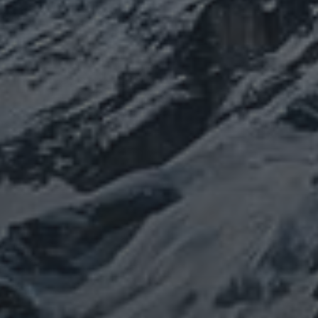
健康
行
修行日記
宇宙とつながる
医原病
大和魂
山伏日記
整体
心
時事問題
情勢
未分類
歴史
旅人
神仏
科学
福島
祓い
祈り
登山
神仙道
温熱療法
身
(サイエンス)
菊名
行者
経済
被災地
経絡経穴
雑記
体は宇宙
龍神
陰陽五行論
龍鍼堂
タグ
featured
COVID-19
nCoV
SARS-
コロナウ
coV-2
ウクライナ
エネルギー代謝
イルス
ワクチン
チェルノブイリ
ネパール
ユダヤ
健康
免疫
寒行
修行
修験道
山と法
出羽三山
宇宙
南相馬
供養