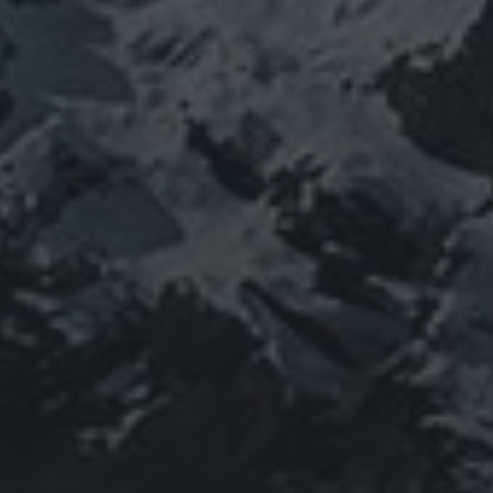
新型コロ
山伏
感謝
政治
螺貝
山岳信仰
御嶽山
感染症
ナウイルス
東洋医学
東日本大震災
施術
法螺貝
治療
珍型コロナ
禊
祓い
神社
福島
陰
経済
自然
蜂子皇子
選挙
龍神
陽五行
鹿島神宮
PROFIEL
山岳信仰の行者です。山伏でもあります。2013年から