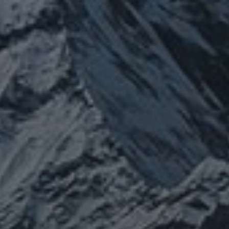
カテゴリー
ぼやき日記
ウクライナ
お山
グ
イベント告知
チェルノブイリ
ルメ
ネパール
ビジネス
メルマガ「龍の息
修
メルマガ【身体と宇宙と】
世界史
供養
信仰
吹」