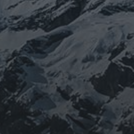
山岳信仰の行者です。山伏でもあります。2013年から
2016年にかけて福島通ったりチェルノブイリ訪ねた
り、ネパール訪ねたり。沢山ご縁がありました。
「日本人らしさ」を追い求めていたら先祖のご縁で神仏
習合の山岳信仰に行き着く。
ご祈祷、先祖供養、方位除けなどお困りでしたらご相談
ください。お家に眠っている法螺貝もお引き取りしてご
供養させていただきます。
鍼灸＆整体の出張施術中もやっております。 お気軽に
ご連絡ください。
つぶやき
@ulftorio からのツイート
INFOMATION