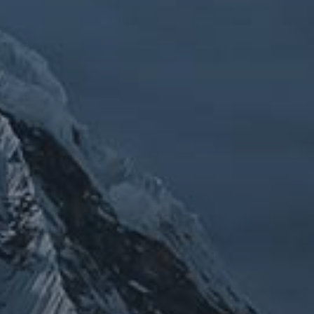
チェルノブイリ
ルメ
ネパール
ビジネス
メルマガ「龍の息
修
メルマガ【身体と宇宙と】
世界史
供養
信仰
吹」
健康
行
修行日記
宇宙とつながる
医原病
大和魂
山伏日記
整体
心
時事問題
情勢
未分類
歴史
旅人
神仏
科学
福島
祓い
祈り
登山
神仙道
温熱療法
身
(サイエンス)
菊名
行者
経済
被災地
経絡経穴
雑記
体は宇宙
龍神
陰陽五行論
龍鍼堂
タグ
featured
COVID-19
nCoV
SARS-
コロナウ
coV-2
ウクライナ
エネルギー代謝
イルス
ワクチン