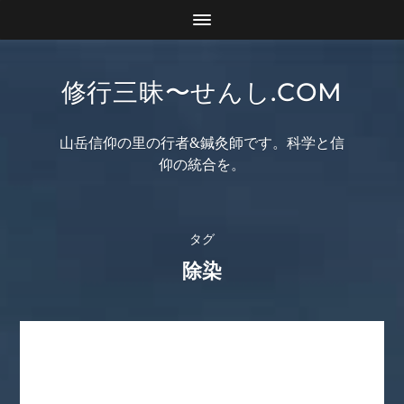
修行三昧〜せんし.COM
山岳信仰の里の行者&鍼灸師です。科学と信
仰の統合を。
タグ
除染