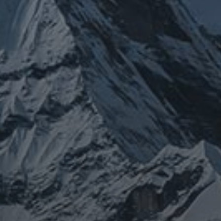
チェルノブイリ
ネパール
ユダヤ
健康
免疫
寒行
修行
修験道
山と法
出羽三山
宇宙
南相馬
供養
新型コロ
山伏
感謝
政治
螺貝
山岳信仰
御嶽山
感染症
ナウイルス
東洋医学
東日本大震災
施術
法螺貝
治療
珍型コロナ
禊
祓い
神社
福島
陰
経済
自然
蜂子皇子
選挙
龍神
陽五行
鹿島神宮
PROFIEL