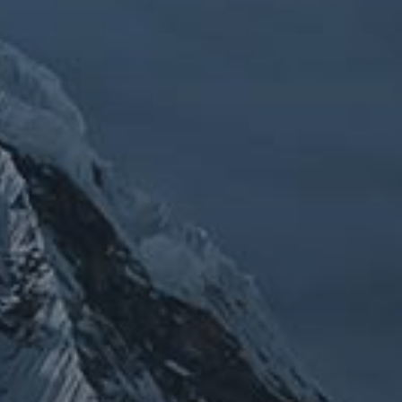
チェルノブイリ
ルメ
ネパール
ビジネス
メルマガ「龍の息
修
メルマガ【身体と宇宙と】
世界史
供養
信仰
吹」
健康
行
修行日記
宇宙とつながる
医原病
大和魂
山伏日記
整体
心
時事問題
情勢
未分類
歴史
旅人
神仏
科学
福島
祓い
祈り
登山
神仙道
温熱療法
身
(サイエンス)
菊名
行者
経済
被災地
経絡経穴
雑記
体は宇宙
龍神
陰陽五行論
龍鍼堂
タグ
featured
COVID-19
nCoV
SARS-
コロナウ
coV-2
ウクライナ
エネルギー代謝
イルス
ワ