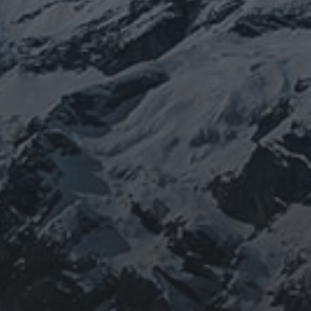
山岳信仰の行者です。山伏でもあります。2013年から
2016年にかけて福島通ったりチェルノブイリ訪ねた
り、ネパール訪ねたり。沢山ご縁がありました。
「日本人らしさ」を追い求めていたら先祖のご縁で神仏
習合の山岳信仰に行き着く。
ご祈祷、先祖供養、方位除けなどお困りでしたらご相談
ください。お家に眠っている法螺貝もお引き取りしてご
供養させていただきます。
鍼灸＆整体の出張施術中もやっております。 お気軽に
ご連絡ください。
つぶやき
@ulftorio からのツイート
INFOMATION