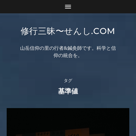
修行三昧〜せんし.COM
山岳信仰の里の行者&鍼灸師です。科学と信
仰の統合を。
タグ
基準値