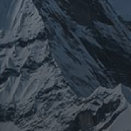
チェルノブイリ
ネパール
ユダヤ
ミトコンドリア
クチン
健康
免疫
修行
修験道
出羽三山
宇
南相馬
出羽山伏
新型
山伏
感謝
政治
寒行
山と法螺貝
宙
山岳信仰
御嶽山
コロナウイルス
東洋医学
東日本大震災
施術
法
珍型コロナ
禊
祓い
神社
福島
螺貝
経済
自然
蜂子皇
神道
龍神
陰陽五行
子
選挙
鹿島神宮
PROFIEL