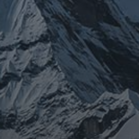
チェルノブイリ
ネパール
ユダヤ
ミトコンドリア
クチン
健康
免疫
修行
修験道
出羽三山
宇
南相馬
出羽山伏
新型
山伏
感謝
政治
寒行
山と法螺貝
宙
山岳信仰
御嶽山
コロナウイルス
東洋医学
東日本大震災
施術
法
珍型コロナ
禊
祓い
神社
福島
螺貝
経済
自然
蜂子皇
神道
龍神
陰陽五行
子
選挙
鹿島神宮
PROFIEL