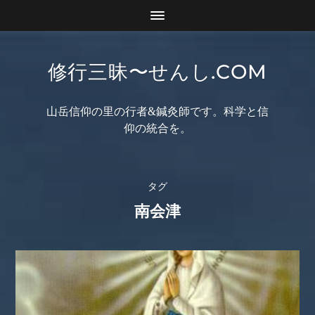
修行三昧〜せんし.COM
山岳信仰の里の行者&鍼灸師です。科学と信
仰の統合を。
タグ
南会津