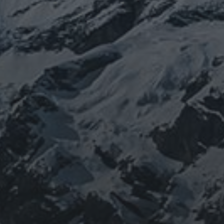
山岳信仰の行者です。山伏でもあります。2013年から
2016年にかけて福島通ったりチェルノブイリ訪ねた
り、ネパール訪ねたり。沢山ご縁がありました。
「日本人らしさ」を追い求めていたら先祖のご縁で神仏
習合の山岳信仰に行き着く。
ご祈祷、先祖供養、方位除けなどお困りでしたらご相談
ください。お家に眠っている法螺貝もお引き取りしてご
供養させていただきます。
鍼灸＆整体の出張施術中もやっております。 お気軽に
ご連絡ください。
つぶやき
@ulftorio からのツイート
INFOMATION