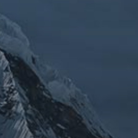
チェルノブイリ
ルメ
ネパール
ビジネス
メルマガ「龍の息
修
メルマガ【身体と宇宙と】
世界史
供養
信仰
吹」
健康
行
修行日記
宇宙とつながる
医原病
大和魂
山伏日記
整体
心
時事問題
情勢
未分類
歴史
旅人
神仏
科学
福島
祓い
祈り
登山
神仙道
温熱療法
身
(サイエンス)
菊名
行者
経済
被災地
経絡経穴
雑記
体は宇宙
龍神
陰陽五行論
龍鍼堂
タグ
featured
COVID-19
nCoV
SARS-
コロナウ
coV-2
ウクライナ
エネルギー代謝
イルス
ワ