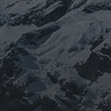
山岳信仰の行者です。山伏でもあります。2013年から
2016年にかけて福島通ったりチェルノブイリ訪ねた
り、ネパール訪ねたり。沢山ご縁がありました。
「日本人らしさ」を追い求めていたら先祖のご縁で神仏
習合の山岳信仰に行き着く。
ご祈祷、先祖供養、方位除けなどお困りでしたらご相談
ください。お家に眠っている法螺貝もお引き取りしてご
供養させていただきます。
鍼灸＆整体の出張施術中もやっております。 お気軽に
ご連絡ください。
つぶやき
@ulftorio からのツイート
INFOMATION