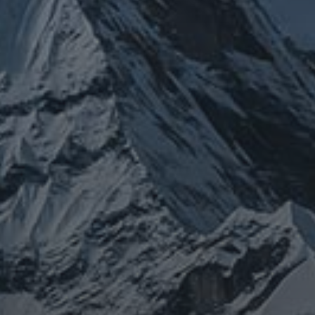
チェルノブイリ
ネパール
ユダヤ
ミトコンドリア
クチン
健康
免疫
修行
修験道
出羽三山
宇
南相馬
出羽山伏
新型
山伏
感謝
政治
寒行
山と法螺貝
宙
山岳信仰
御嶽山
コロナウイルス
東洋医学
東日本大震災
施術
法
珍型コロナ
禊
祓い
神社
福島
螺貝
経済
自然
蜂子皇
神道
龍神
陰陽五行
子
選挙
鹿島神宮
PROFIEL