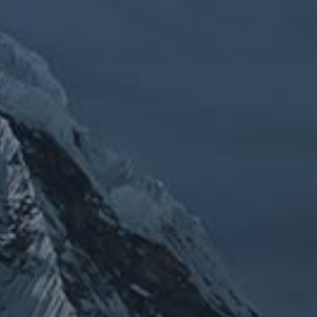
チェルノブイリ
ルメ
ネパール
ビジネス
メルマガ「龍の息
修
メルマガ【身体と宇宙と】
世界史
供養
信仰
吹」
健康
行
修行日記
宇宙とつながる
医原病
大和魂
山伏日記
整体
心
時事問題
情勢
未分類
歴史
旅人
神仏
科学
福島
祓い
祈り
登山
神仙道
温熱療法
身
(サイエンス)
菊名
行者
経済
被災地
経絡経穴
雑記
体は宇宙
龍神
陰陽五行論
龍鍼堂
タグ
featured
COVID-19
nCoV
SARS-
コロナウ
coV-2
ウクライナ
エネルギー代謝
イルス
ワ