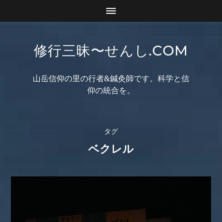
修行三昧〜せんし.COM
山岳信仰の里の行者&鍼灸師です。科学と信
仰の統合を。
タグ
ベクレル