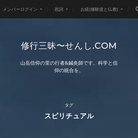
メンバーログイン
祝詞
お経(修験道と仏教)
修行三昧〜せんし.COM
山岳信仰の里の行者&鍼灸師です。科学と信
仰の統合を。
タグ
スピリチュアル