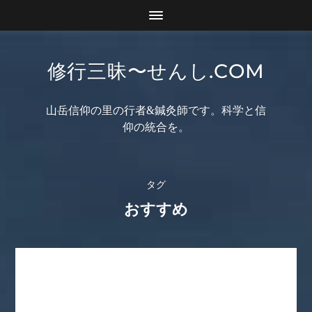
修行三昧〜せんし.COM
山岳信仰の里の行者&鍼灸師です。科学と信
仰の統合を。
タグ
おすすめ