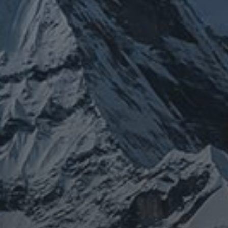
チェルノブイリ
ネパール
ユダヤ
健康
免疫
寒行
修行
修験道
山と法
出羽三山
宇宙
南相馬
供養
新型コロ
山伏
感謝
政治
螺貝
山岳信仰
御嶽山
感染症
ナウイルス
東洋医学
東日本大震災
施術
法螺貝
治療
珍型コロナ
禊
祓い
神社
福島
陰
経済
自然
蜂子皇子
選挙
龍神
陽五行
鹿島神宮
PROFIEL