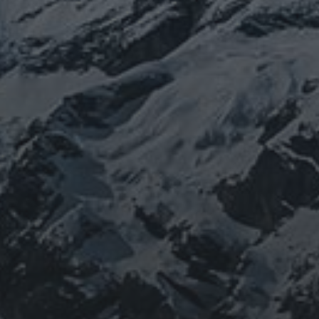
山岳信仰の行者です。山伏でもあります。2013年から
2016年にかけて福島通ったりチェルノブイリ訪ねた
り、ネパール訪ねたり。沢山ご縁がありました。
「日本人らしさ」を追い求めていたら先祖のご縁で神仏
習合の山岳信仰に行き着く。
ご祈祷、先祖供養、方位除けなどお困りでしたらご相談
ください。お家に眠っている法螺貝もお引き取りしてご
供養させていただきます。
鍼灸＆整体の出張施術中もやっております。 お気軽に
ご連絡ください。
つぶやき
@ulftorio からのツイート
INFOMATION