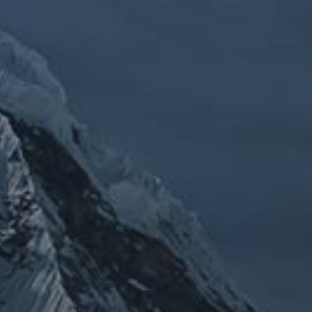
チェルノブイリ
ルメ
ネパール
ビジネス
メルマガ「龍の息
修
メルマガ【身体と宇宙と】
世界史
供養
信仰
吹」
健康
行
修行日記
宇宙とつながる
医原病
大和魂
山伏日記
整体
心
時事問題
情勢
未分類
歴史
旅人
神仏
科学
福島
祓い
祈り
登山
神仙道
温熱療法
身
(サイエンス)
菊名
行者
経済
被災地
経絡経穴
雑記
体は宇宙
龍神
陰陽五行論
龍鍼堂
タグ
featured
COVID-19
nCoV
SARS-
コロナウ
coV-2
ウクライナ
エネルギー代謝
イルス
ワクチン