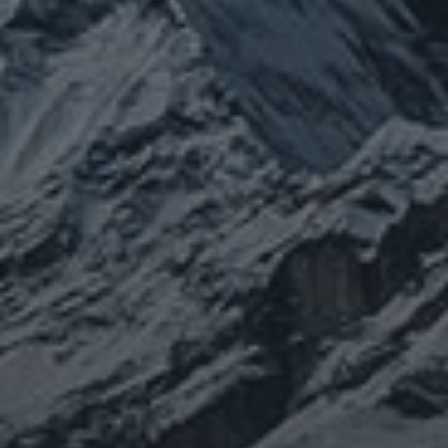
ぼやき日記
ウクライナ
お山
グ
イベント告知
チェルノブイリ
ルメ
ネパール
ビジネス
メルマガ「龍の息
修
メルマガ【身体と宇宙と】
世界史
供養
信仰
吹」
健康
行
修行日記
宇宙とつながる
医原病
大和魂
山伏日記
整体
心
時事問題
情勢
未分類
歴史
旅人
神仏
科学
福島
祓い
祈り
登山
神仙道
温熱療法
身
(サイエンス)
菊名
行者
経済
被災地
経絡経穴
雑記
体は宇宙
龍神
陰陽五行論
龍鍼堂
タグ
featured
COVID-19
nCoV
SARS-
コロナウ
coV-2
ウクライナ
エネルギー代謝