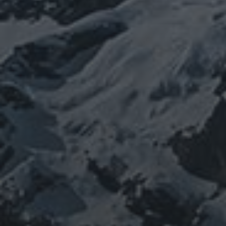
イルス
ワ
チェルノブイリ
ネパール
ユダヤ
ミトコンドリア
クチン
健康
免疫
修行
修験道
出羽三山
宇
南相馬
出羽山伏
新型
山伏
感謝
政治
寒行
山と法螺貝
宙
山岳信仰
御嶽山
コロナウイルス
東洋医学
東日本大震災
施術
法
珍型コロナ
禊
祓い
神社
福島
螺貝
経済
自然
蜂子皇
神道
龍神
陰陽五行
子
選挙
鹿島神宮
PROFIEL