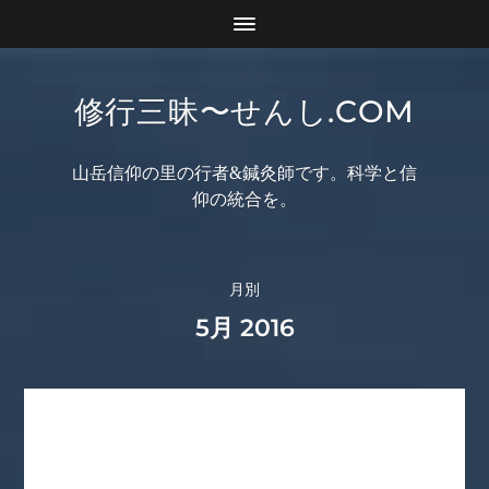
修行三昧〜せんし.COM
山岳信仰の里の行者&鍼灸師です。科学と信
仰の統合を。
月別
5月 2016