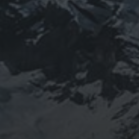
山岳信仰の行者です。山伏でもあります。2013年から
2016年にかけて福島通ったりチェルノブイリ訪ねた
り、ネパール訪ねたり。沢山ご縁がありました。
「日本人らしさ」を追い求めていたら先祖のご縁で神仏
習合の山岳信仰に行き着く。
ご祈祷、先祖供養、方位除けなどお困りでしたらご相談
ください。お家に眠っている法螺貝もお引き取りしてご
供養させていただきます。
鍼灸＆整体の出張施術中もやっております。 お気軽に
ご連絡ください。
つぶやき
@ulftorio からのツイート