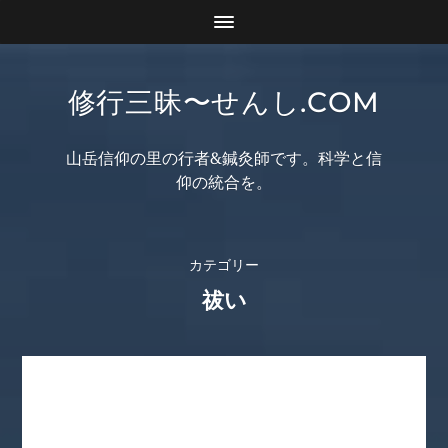
修行三昧〜せんし.COM
山岳信仰の里の行者&鍼灸師です。科学と信
仰の統合を。
カテゴリー
祓い