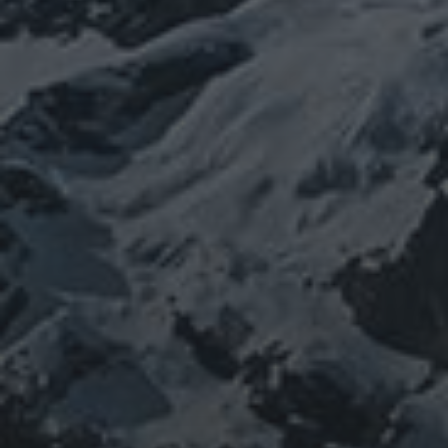
イルス
ワクチン
チェルノブイリ
ネパール
ユダヤ
健康
免疫
寒行
修行
修験道
山と法
出羽三山
宇宙
南相馬
供養
新型コロ
山伏
感謝
政治
螺貝
山岳信仰
御嶽山
感染症
ナウイルス
東洋医学
東日本大震災
施術
法螺貝
治療
珍型コロナ
禊
祓い
神社
福島
陰
経済
自然
蜂子皇子
選挙
龍神
陽五行
鹿島神宮
PROFIEL