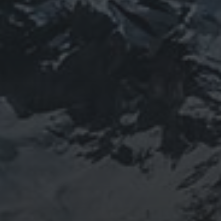
山岳信仰の行者です。山伏でもあります。2013年から
2016年にかけて福島通ったりチェルノブイリ訪ねた
り、ネパール訪ねたり。沢山ご縁がありました。
「日本人らしさ」を追い求めていたら先祖のご縁で神仏
習合の山岳信仰に行き着く。
ご祈祷、先祖供養、方位除けなどお困りでしたらご相談
ください。お家に眠っている法螺貝もお引き取りしてご
供養させていただきます。
鍼灸＆整体の出張施術中もやっております。 お気軽に
ご連絡ください。
つぶやき
@ulftorio からのツイート