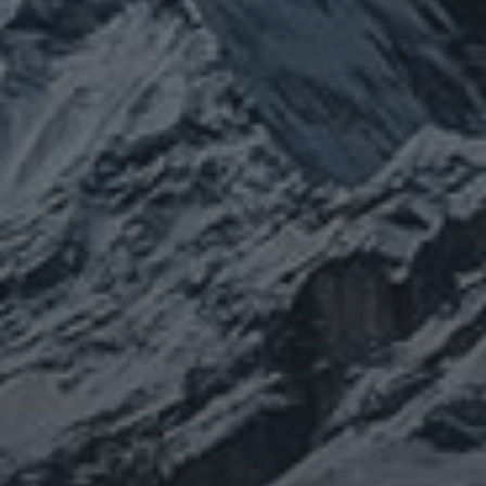
ぼやき日記
ウクライナ
お山
グ
イベント告知
チェルノブイリ
ルメ
ネパール
ビジネス
メルマガ「龍の息
修
メルマガ【身体と宇宙と】
世界史
供養
信仰
吹」
健康
行
修行日記
宇宙とつながる
医原病
大和魂
山伏日記
整体
心
時事問題
情勢
未分類
歴史
旅人
神仏
科学
福島
祓い
祈り
登山
神仙道
温熱療法
身
(サイエンス)
菊名
行者
経済
被災地
経絡経穴
雑記
体は宇宙
龍神
陰陽五行論
龍鍼堂
タグ
featured
COVID-19
nCoV
SARS-
コロナウ
coV-2
ウクライナ
エネルギー代謝