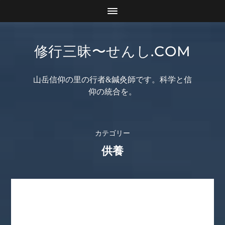
修行三昧〜せんし.COM
山岳信仰の里の行者&鍼灸師です。科学と信
仰の統合を。
カテゴリー
供養