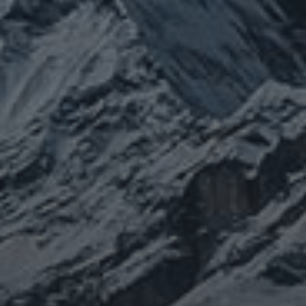
ぼやき日記
ウクライナ
お山
グ
イベント告知
チェルノブイリ
ルメ
ネパール
ビジネス
メルマガ「龍の息
修
メルマガ【身体と宇宙と】
世界史
供養
信仰
吹」
健康
行
修行日記
宇宙とつながる
医原病
大和魂
山伏日記
整体
心
時事問題
情勢
未分類
歴史
旅人
神仏
科学
福島
祓い
祈り
登山
神仙道
温熱療法
身
(サイエンス)
菊名
行者
経済
被災地
経絡経穴
雑記
体は宇宙
龍神
陰陽五行論
龍鍼堂
タグ
featured
COVID-19
nCoV
SARS-
コロナウ
coV-2
ウクライナ
エネルギー代謝