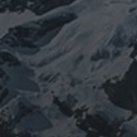
イルス
ワ
チェルノブイリ
ネパール
ユダヤ
ミトコンドリア
クチン
健康
免疫
修行
修験道
出羽三山
宇
南相馬
出羽山伏
新型
山伏
感謝
政治
寒行
山と法螺貝
宙
山岳信仰
御嶽山
コロナウイルス
東洋医学
東日本大震災
施術
法
珍型コロナ
禊
祓い
神社
福島
螺貝
経済
自然
蜂子皇
神道
龍神
陰陽五行
子
選挙
鹿島神宮
PROFIEL