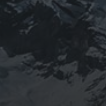
山岳信仰の行者です。山伏でもあります。2013年から
2016年にかけて福島通ったりチェルノブイリ訪ねた
り、ネパール訪ねたり。沢山ご縁がありました。
「日本人らしさ」を追い求めていたら先祖のご縁で神仏
習合の山岳信仰に行き着く。
ご祈祷、先祖供養、方位除けなどお困りでしたらご相談
ください。お家に眠っている法螺貝もお引き取りしてご
供養させていただきます。
鍼灸＆整体の出張施術中もやっております。 お気軽に
ご連絡ください。
つぶやき
@ulftorio からのツイート