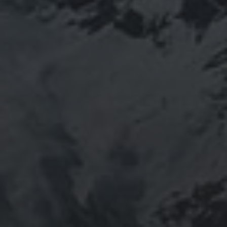
山岳信仰の行者です。山伏でもあります。2013年から
2016年にかけて福島通ったりチェルノブイリ訪ねた
り、ネパール訪ねたり。沢山ご縁がありました。
「日本人らしさ」を追い求めていたら先祖のご縁で神仏
習合の山岳信仰に行き着く。
ご祈祷、先祖供養、方位除けなどお困りでしたらご相談
ください。お家に眠っている法螺貝もお引き取りしてご
供養させていただきます。
鍼灸＆整体の出張施術中もやっております。 お気軽に
ご連絡ください。
つぶやき
@ulftorio からのツイート