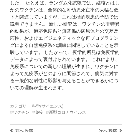
した。 たとえば、ランダム化試験では、結核とはし
かのワクチンは、全体的な乳幼児死亡率の大幅な低
下と関連していますが、これは標的疾患の予防では
説明できません。 新しい研究は、ワクチンの非特異
的効果が、適応免疫系と無関係の病原体との交差反
応性、およびエピジェネティックな再プログラミン
グによる自然免疫系の訓練に関連していることを示
唆しています。 したがって、疫学的所見は免疫学的
データによって裏付けられています。 これにより、
免疫系についての新しい理解が生まれ、ワクチンに
よって免疫系がどのように調節されて、病気に対す
る一般的な耐性に影響を与えることができるかにつ
いての理解が生まれます。
カテゴリー
科学(サイエンス)
ワクチン
免疫
新型コロナウイルス
前へ
投稿
次へ
投稿