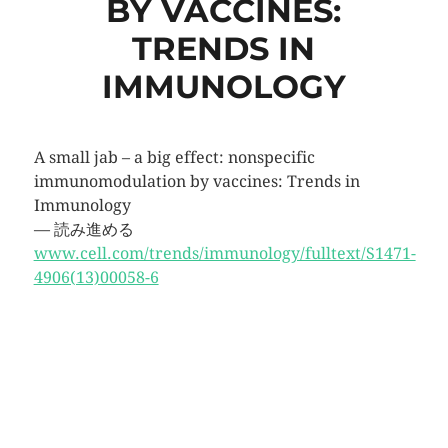
BY VACCINES:
TRENDS IN
IMMUNOLOGY
A small jab – a big effect: nonspecific
immunomodulation by vaccines: Trends in
Immunology
— 読み進める
www.cell.com/trends/immunology/fulltext/S1471-
4906(13)00058-6