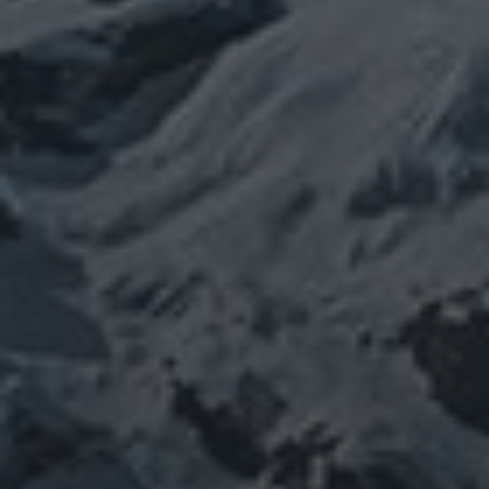
ぼやき日記
ウクライナ
お山
グ
イベント告知
チェルノブイリ
ルメ
ネパール
ビジネス
メルマガ「龍の息
修
メルマガ【身体と宇宙と】
世界史
供養
信仰
吹」
健康
行
修行日記
宇宙とつながる
医原病
大和魂
山伏日記
整体
心
時事問題
情勢
未分類
歴史
旅人
神仏
科学
福島
祓い
祈り
登山
神仙道
温熱療法
身
(サイエンス)
菊名
行者
経済
被災地
経絡経穴
雑記
体は宇宙
龍神
陰陽五行論
龍鍼堂
タグ
featured
COVID-19
nCoV
SARS-