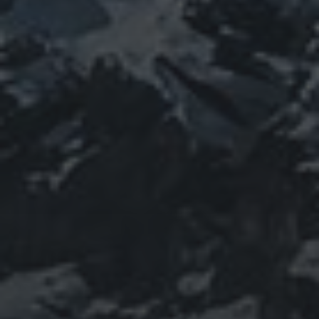
コロナウ
coV-2
ウクライナ
エネルギー代謝
イルス
ワ
チェルノブイリ
ネパール
ユダヤ
ミトコンドリア
クチン
健康
免疫
修行
修験道
出羽三山
宇
南相馬
出羽山伏
新型
山伏
感謝
政治
寒行
山と法螺貝
宙
山岳信仰
御嶽山
コロナウイルス
東洋医学
東日本大震災
施術
法
珍型コロナ
禊
祓い
神社
福島
螺貝
経済
自然
蜂子皇
神道
龍神
陰陽五行
子
選挙
鹿島神宮
PROFIEL