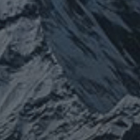
カテゴリー
ぼやき日記
ウクライナ
お山
グ
イベント告知
チェルノブイリ
ルメ
ネパール
ビジネス
メルマガ「龍の息
修
メルマガ【身体と宇宙と】
世界史
供養
信仰
吹」