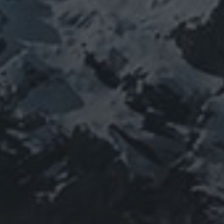
コロナウイルス
東洋医学
東日本大震災
施術
法
珍型コロナ
禊
祓い
神社
福島
螺貝
経済
自然
蜂子皇
神道
龍神
陰陽五行
子
選挙
鹿島神宮
PROFIEL
山岳信仰の行者です。山伏でもあります。2013年から
2016年にかけて福島通ったりチェルノブイリ訪ねた