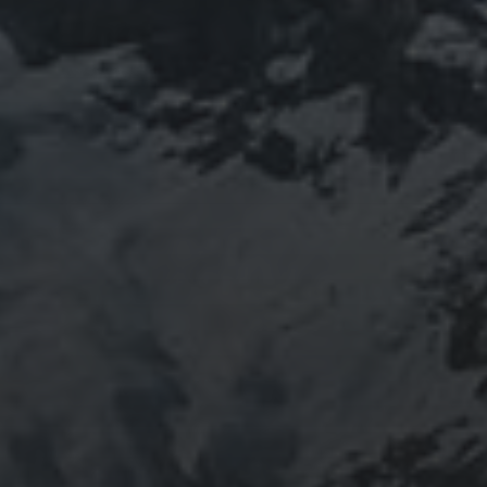
り、ネパール訪ねたり。沢山ご縁がありました。
「日本人らしさ」を追い求めていたら先祖のご縁で神仏
習合の山岳信仰に行き着く。
ご祈祷、先祖供養、方位除けなどお困りでしたらご相談
ください。お家に眠っている法螺貝もお引き取りしてご
供養させていただきます。
鍼灸＆整体の出張施術中もやっております。 お気軽に
ご連絡ください。
つぶやき
@ulftorio からのツイート
INFOMATION