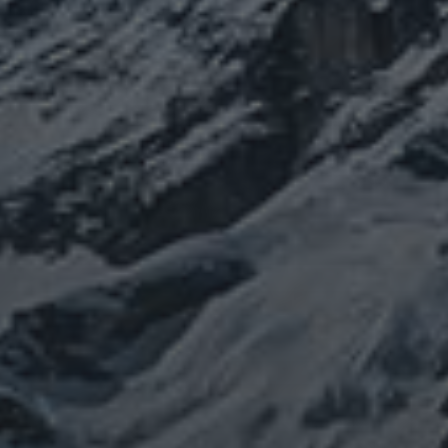
健康
行
修行日記
宇宙とつながる
医原病
大和魂
山伏日記
整体
心
時事問題
情勢
未分類
歴史
旅人
神仏
科学
福島
祓い
祈り
登山
神仙道
温熱療法
身
(サイエンス)
菊名
行者
経済
被災地
経絡経穴
雑記
体は宇宙
龍神
陰陽五行論
龍鍼堂
タグ
featured
COVID-19
nCoV
SARS-
コロナウ
coV-2
ウクライナ
エネルギー代謝
イルス
ワ
チェルノブイリ
ネパール
ユダヤ
ミトコンドリア
クチン
健康
免疫
修行
修験道
出羽三山
宇
南相馬
出羽山伏
新型
山伏
感謝
政治
寒行
山と法螺貝
宙
山岳信仰
御嶽山