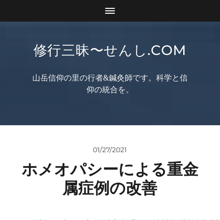
修行三昧〜せんし.COM
山岳信仰の里の行者&鍼灸師です。科学と信
仰の統合を。
01/27/2021
ホメオパシーによる重金
属症例の改善