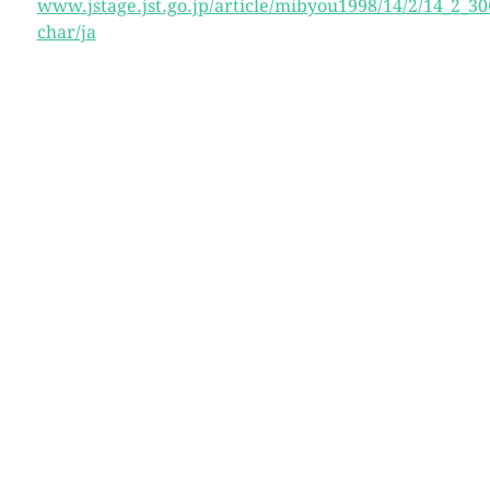
www.jstage.jst.go.jp/article/mibyou1998/14/2/14_2_306
char/ja