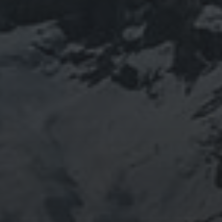
山岳信仰の行者です。山伏でもあります。2013年から
2016年にかけて福島通ったりチェルノブイリ訪ねた
り、ネパール訪ねたり。沢山ご縁がありました。
「日本人らしさ」を追い求めていたら先祖のご縁で神仏
習合の山岳信仰に行き着く。
ご祈祷、先祖供養、方位除けなどお困りでしたらご相談
ください。お家に眠っている法螺貝もお引き取りしてご
供養させていただきます。
鍼灸＆整体の出張施術中もやっております。 お気軽に
ご連絡ください。
つぶやき
@ulftorio からのツイート