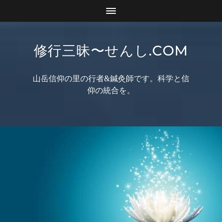
修行三昧〜せんし.COM
山岳信仰の里の行者&鍼灸師です。科学と信
仰の統合を。