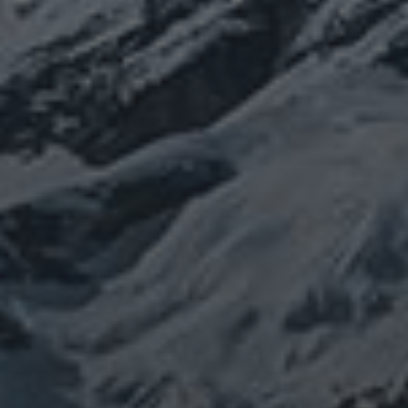
ぼやき日記
ウクライナ
お山
グ
イベント告知
チェルノブイリ
ルメ
ネパール
ビジネス
メルマガ「龍の息
修
メルマガ【身体と宇宙と】
世界史
供養
信仰
吹」
健康
行
修行日記
宇宙とつながる
医原病
大和魂
山伏日記
整体
心
時事問題
情勢
未分類
歴史
旅人
神仏
科学
福島
祓い
祈り
登山
神仙道
温熱療法
身
(サイエンス)
菊名
行者
経済
被災地
経絡経穴
雑記
体は宇宙
龍神
陰陽五行論
龍鍼堂
タグ