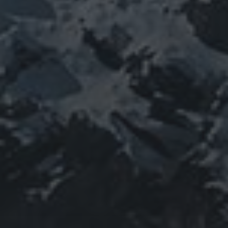
featured
COVID-19
nCoV
SARS-
コロナウ
coV-2
ウクライナ
エネルギー代謝
イルス
ワ
チェルノブイリ
ネパール
ユダヤ
ミトコンドリア
クチン
健康
免疫
修行
修験道
出羽三山
宇
南相馬
出羽山伏
新型
山伏
感謝
政治
寒行
山と法螺貝
宙
山岳信仰
御嶽山
コロナウイルス
東洋医学
東日本大震災
施術
法
珍型コロナ
禊
祓い
神社
福島
螺貝
経済
自然
蜂子皇
神道
龍神
陰陽五行
子
選挙
鹿島神宮
PROFIEL