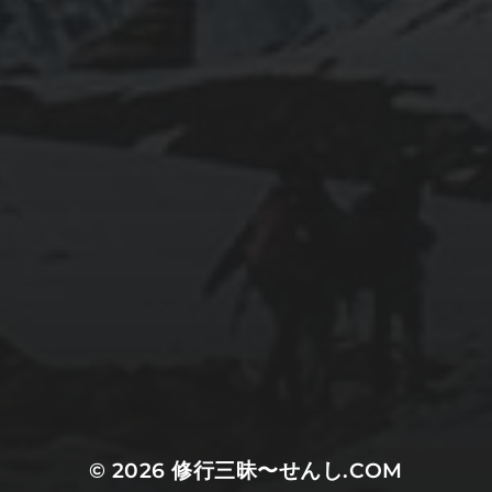
© 2026
修行三昧〜せんし.COM