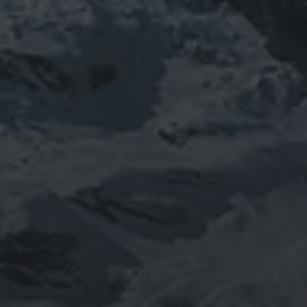
山岳信仰の行者です。山伏でもあります。
りました。
「日本人らしさ」を追い求めていたら先
ご祈祷、先祖供養、方位除けなどお困り
鍼灸＆整体の出張施術中もやっておりま
つぶやき
@ulftorio からのツイート
INFOMATION