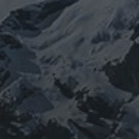
コロ
oV
SARS-coV-2
ウクライナ
エネルギー代謝
健康
山伏
免疫
寒行
験道
山と法螺貝
出羽三山
宇宙
山
南相馬
出羽山伏
珍型コロナ
禊
医学
祓い
神社
福島
法螺貝
経済
自然
蜂子皇子
神道