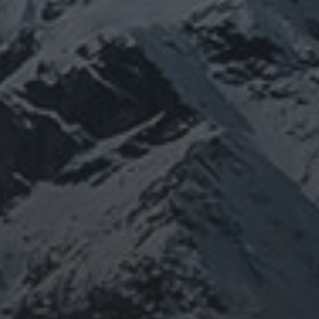
ナウイルス
チェルノブイリ
ネパー
新型コロ
感謝
政治
岳信仰
御嶽山
龍神
陰陽五行
選挙
鹿島神宮