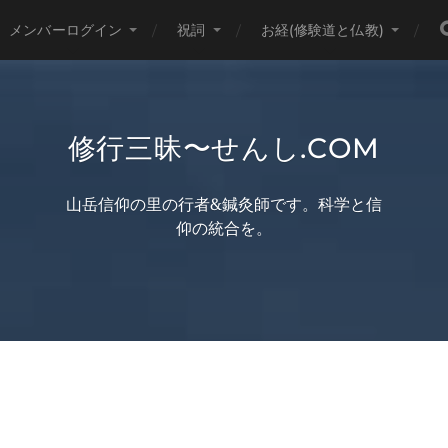
メンバーログイン
祝詞
お経(修験道と仏教)
修行三昧〜せんし.COM
山岳信仰の里の行者&鍼灸師です。科学と信
仰の統合を。