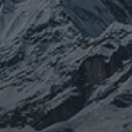
クライナ
チェルノブイリ
グルメ
ネパール
ビジネス
メルマガ「
山伏日記
康
整
心
宇宙とつながる
医原病
情勢
大和魂
身体は
(サイエンス)
菊名
行者
経済
被災地
経絡経穴