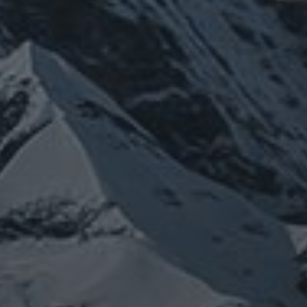
メルマガ【身体と宇宙と】
龍の息吹」
体
時事問題
未分類
登山
温熱療法
歴史
旅人
雑記
宇宙
龍神
陰陽五行論
龍鍼堂