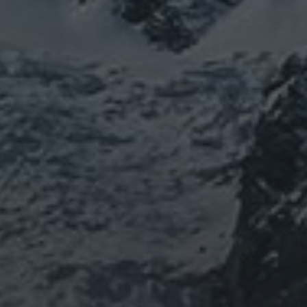
featured
COVID-19
nC
ワクチン
修行
修
ル
ユダヤ
ミトコンドリア
ナウイルス
東洋
東日本大震災
施術
PROFIEL