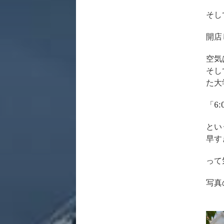
そし
開店
空気
そし
た大
「6:
とい
早す
って
写真