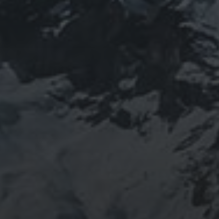
2013年から2016年にかけて福島通ったりチェルノブイリ訪
祖のご縁で神仏習合の山岳信仰に行き着く。
でしたらご相談ください。お家に眠っている法螺貝もお引き取
す。 お気軽にご連絡ください。