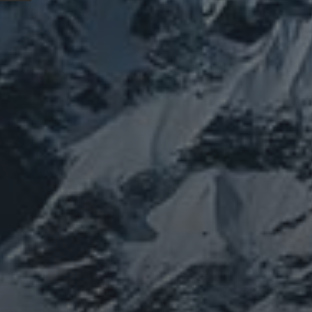
カテゴリー
ぼやき日記
ウ
お山
イベント告知
健
修行
修行日記
世界史
供養
信仰
神仏
科学
福島
祓い
祈り
神仙道
タグ