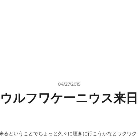
04/27/2015
ウルフワケーニウス来日
来るということでちょっと久々に聴きに行こうかなとワクワク