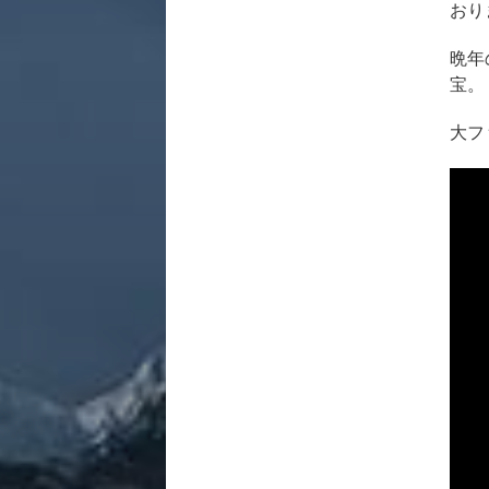
おり
晩年
宝。
大フ