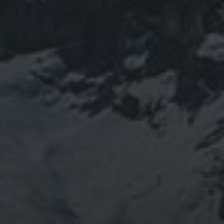
山岳信仰の行者です。山伏でもあります。2013年から
2016年にかけて福島通ったりチェルノブイリ訪ねた
り、ネパール訪ねたり。沢山ご縁がありました。
「日本人らしさ」を追い求めていたら先祖のご縁で神仏
習合の山岳信仰に行き着く。
ご祈祷、先祖供養、方位除けなどお困りでしたらご相談
ください。お家に眠っている法螺貝もお引き取りしてご
供養させていただきます。
鍼灸＆整体の出張施術中もやっております。 お気軽に
ご連絡ください。