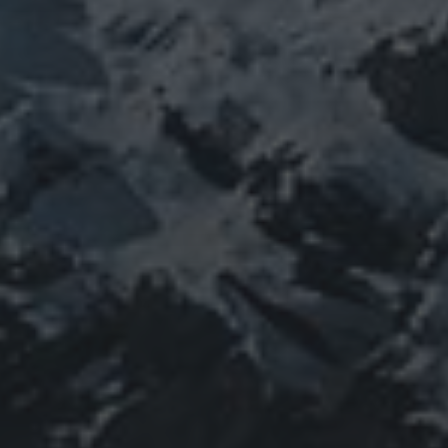
タグ
featured
COVID-19
nCoV
SARS-
コロナウ
coV-2
ウクライナ
エネルギー代謝
イルス
ワ
チェルノブイリ
ネパール
ユダヤ
ミトコンドリア
クチン
健康
免疫
修行
修験道
出羽三山
宇
南相馬
出羽山伏
新型
山伏
感謝
政治
寒行
山と法螺貝
宙
山岳信仰
御嶽山
コロナウイルス
東洋医学
東日本大震災
施術
法
珍型コロナ
禊
祓い
神社
福島
螺貝
経済
自然
蜂子皇
神道
龍神
陰陽五行
子
選挙
鹿島神宮
PROFIEL