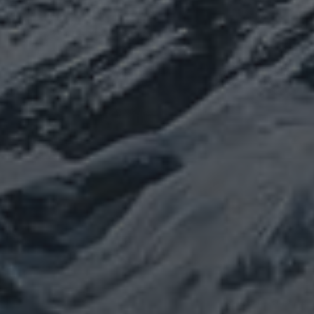
カテゴリー
ぼやき日記
ウクライナ
お山
グ
イベント告知
チェルノブイリ
ルメ
ネパール
ビジネス
メルマガ「龍の息
修
メルマガ【身体と宇宙と】
世界史
供養
信仰
吹」
健康
行
修行日記
宇宙とつながる
医原病
大和魂
山伏日記
整体
心
時事問題
情勢
未分類
歴史
旅人
神仏
科学
福島
祓い
祈り
登山
神仙道
温熱療法
身
(サイエンス)
菊名
行者
経済
被災地
経絡経穴
雑記
体は宇宙
龍神
陰陽五行論
龍鍼堂