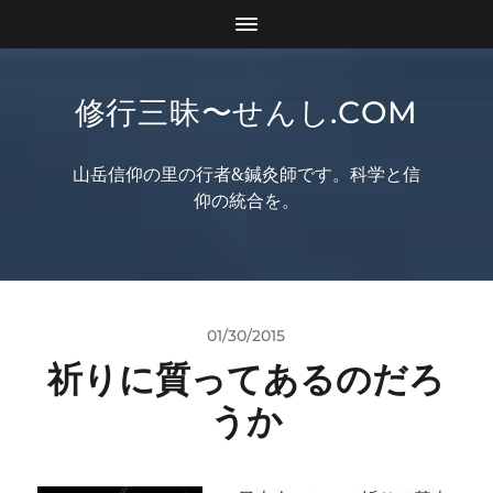
修行三昧〜せんし.COM
山岳信仰の里の行者&鍼灸師です。科学と信
仰の統合を。
01/30/2015
祈りに質ってあるのだろ
うか