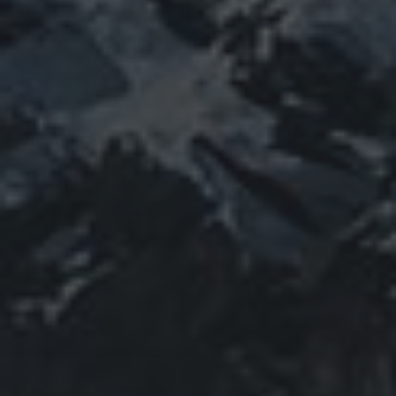
宇宙とつながる
医原病
大和魂
山伏日記
整体
心
時事問題
情勢
未分類
歴史
旅人
神仏
科学
福島
祓い
祈り
登山
神仙道
温熱療法
身
(サイエンス)
菊名
行者
経済
被災地
経絡経穴
雑記
体は宇宙
龍神
陰陽五行論
龍鍼堂
タグ
featured
COVID-19
nCoV
SARS-
コロナウ
coV-2
ウクライナ
エネルギー代謝
イルス
ワクチン
チェルノブイリ
ネパール
ユダヤ
健康
免疫
寒行
修行
修験道
山と法
出羽三山
宇宙
南相馬
供養
新型コロ
山伏
感謝
政治
螺貝
山岳信仰
御嶽山
感染症