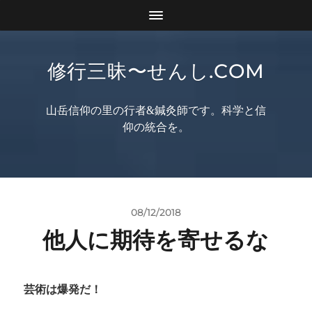
修行三昧〜せんし.COM
山岳信仰の里の行者&鍼灸師です。科学と信
仰の統合を。
08/12/2018
他人に期待を寄せるな
芸術は爆発だ！