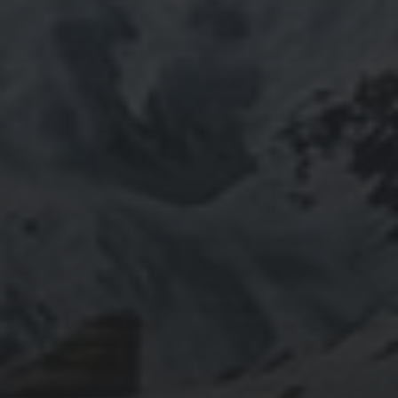
「日本人らしさ」を追い求めていたら先祖のご縁で神仏
習合の山岳信仰に行き着く。
ご祈祷、先祖供養、方位除けなどお困りでしたらご相談
ください。お家に眠っている法螺貝もお引き取りしてご
供養させていただきます。
鍼灸＆整体の出張施術中もやっております。 お気軽に
ご連絡ください。
つぶやき
@ulftorio からのツイート
INFOMATION