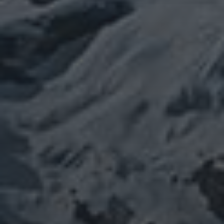
カテゴリー
ぼやき日記
ウクライナ
お山
グ
イベント告知
チェルノブイリ
ルメ
ネパール
ビジネス
メルマガ「龍の息
修
メルマガ【身体と宇宙と】
世界史
供養
信仰
吹」
健康
行
修行日記