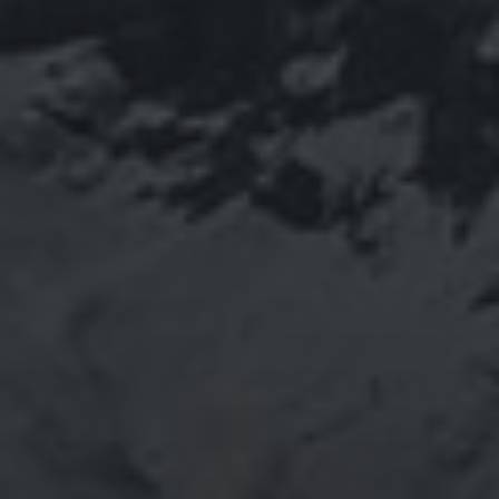
ナウイルス
東洋医学
東日本大震災
施術
法螺貝
治療
珍型コロナ
禊
祓い
神社
福島
陰
経済
自然
蜂子皇子
選挙
龍神
陽五行
鹿島神宮
PROFIEL
山岳信仰の行者です。山伏でもあります。2013年から
2016年にかけて福島通ったりチェルノブイリ訪ねた
り、ネパール訪ねたり。沢山ご縁がありました。