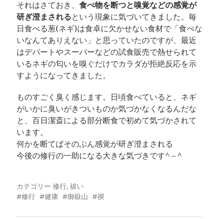
それはさておき、
食べ物を断つと嗅覚などの感覚が
研ぎ澄まされる
という現象に気づいてきました。毎
日食べる葱(ネギ)は食卓に欠かせない食材で「食べな
いなんてありえない」と思っていたのですが、最近
はデパートやスーパーなどの試食販売で熱せられて
いるネギの匂いを嗅ぐだけでカラダが拒絶反応を示
すようになってきました。
ものすごく臭く感じます。日頃食べていると、ネギ
がいかに臭いがきついものか気づかなくなるんだな
と、百日潔斎による部分断食で初めて気づかされて
います。
何かを断てばそのぶん感覚が研ぎ澄まされる
今後の修行の一助になる大きな気づきです^ – ^
カテゴリー
修行
,
祓い
修行
健康
御嶽山
禊