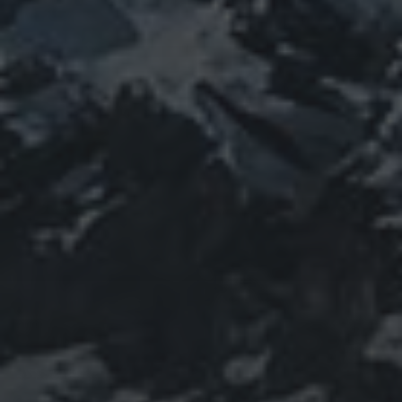
featured
COVID-19
nCoV
SARS-
コロナウ
coV-2
ウクライナ
エネルギー代謝
イルス
ワクチン
チェルノブイリ
ネパール
ユダヤ
健康
免疫
寒行
修行
修験道
山と法
出羽三山
宇宙
南相馬
供養
新型コロ
山伏
感謝
政治
螺貝
山岳信仰
御嶽山
感染症
ナウイルス
東洋医学
東日本大震災
施術
法螺貝
治療
珍型コロナ
禊
祓い
神社
福島
陰
経済
自然
蜂子皇子
選挙
龍神
陽五行
鹿島神宮
PROFIEL