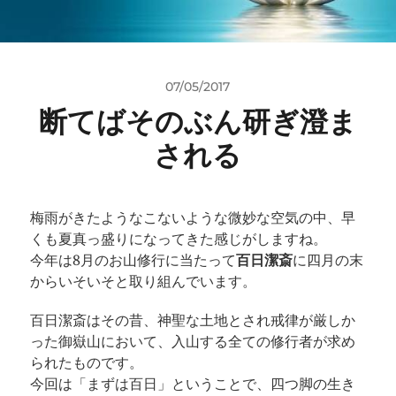
07/05/2017
断てばそのぶん研ぎ澄ま
される
梅雨がきたようなこないような微妙な空気の中、早
くも夏真っ盛りになってきた感じがしますね。
今年は8月のお山修行に当たって
百日潔斎
に四月の末
からいそいそと取り組んでいます。
百日潔斎はその昔、神聖な土地とされ戒律が厳しか
った御嶽山において、入山する全ての修行者が求め
られたものです。
今回は「まずは百日」ということで、四つ脚の生き