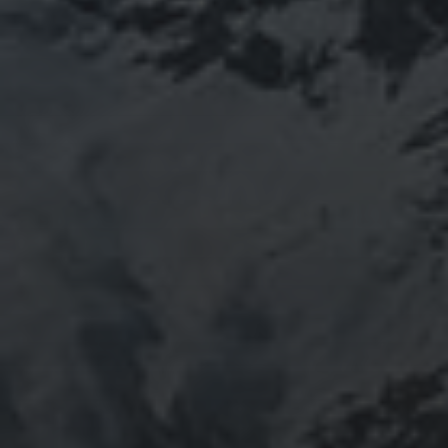
山岳信仰の行者です。山伏でもあります。2013年から
2016年にかけて福島通ったりチェルノブイリ訪ねた
り、ネパール訪ねたり。沢山ご縁がありました。
「日本人らしさ」を追い求めていたら先祖のご縁で神仏
習合の山岳信仰に行き着く。
ご祈祷、先祖供養、方位除けなどお困りでしたらご相談
ください。お家に眠っている法螺貝もお引き取りしてご
供養させていただきます。
鍼灸＆整体の出張施術中もやっております。 お気軽に
ご連絡ください。
つぶやき
@ulftorio からのツイート