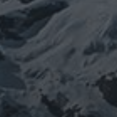
カテゴリー
ぼやき日記
ウクライナ
お山
グ
イベント告知
チェルノブイリ
ルメ
ネパール
ビジネス
メルマガ「龍の息
修
メルマガ【身体と宇宙と】
世界史
供養
信仰
吹」
健康
行
修行日記
宇宙とつながる
医原病
大和魂
山伏日記
整体
心
時事問題
情勢
未分類
歴史
旅人
神仏
科学
福島
祓い
祈り
登山
神仙道
温熱療法
身
(サイエンス)
菊名
行者
経済
被災地
経絡経穴
雑記
体は宇宙
龍神
陰陽五行論
龍鍼堂
タグ