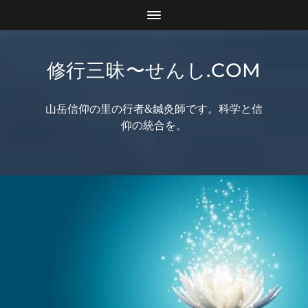
修行三昧〜せんし.COM
山岳信仰の里の行者&鍼灸師です。科学と信
仰の統合を。