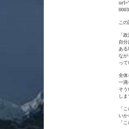
url=
0003
この
「政
自分
ある
なが
って
全体
一滴
そう
しま
「こ
いか
「こ