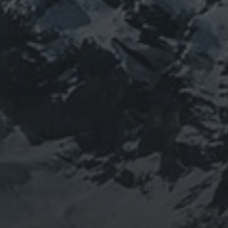
2013年から2016年にかけて福島通ったりチェルノブイリ訪
祖のご縁で神仏習合の山岳信仰に行き着く。
でしたらご相談ください。お家に眠っている法螺貝もお引き取
す。 お気軽にご連絡ください。