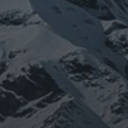
ナウイルス
チェルノブイリ
ネパー
新型コロナウイ
感謝
政治
症
龍神
行
鹿島神宮