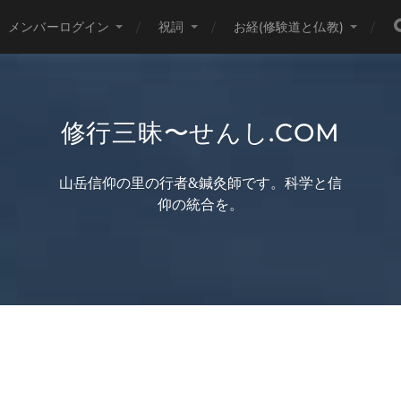
メンバーログイン
祝詞
お経(修験道と仏教)
修行三昧〜せんし.COM
山岳信仰の里の行者&鍼灸師です。科学と信
仰の統合を。