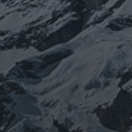
コロ
oV
SARS-coV-2
ウクライナ
エネルギー代謝
康
山伏
免疫
寒行
山と法螺貝
出羽三山
宇宙
山岳信仰
南相馬
御嶽山
感染
珍型コロナ
禊
祓い
神社
福島
陰陽五
貝
経済
自然
蜂子皇子
選挙