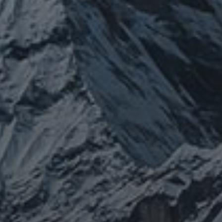
クライナ
チェルノブイリ
グルメ
ネパール
ビジネス
メルマガ「
山伏日記
康
整
心
宇宙とつながる
医原病
情勢
大和魂
身体は
(サイエンス)
菊名
行者
経済
被災地
経絡経穴