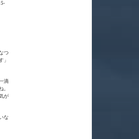
15-
なつ
す」
一滴
ね。
気が
いな