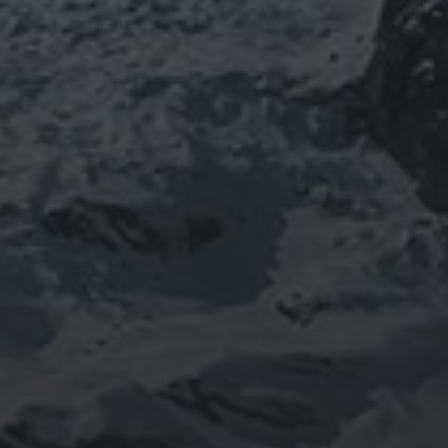
山岳信仰の行者です。山伏でもあります。
りました。
「日本人らしさ」を追い求めていたら先
ご祈祷、先祖供養、方位除けなどお困り
鍼灸＆整体の出張施術中もやっておりま
つぶやき
@ulftorio からのツイート
INFOMATION