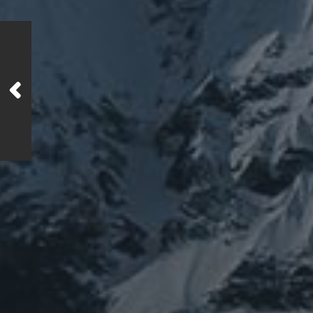
カテゴリー
ぼやき日記
ウ
お山
イベント告知
健
修行
修行日記
世界史
供養
信仰
神仏
科学
福島
祓い
祈り
神仙道
タグ