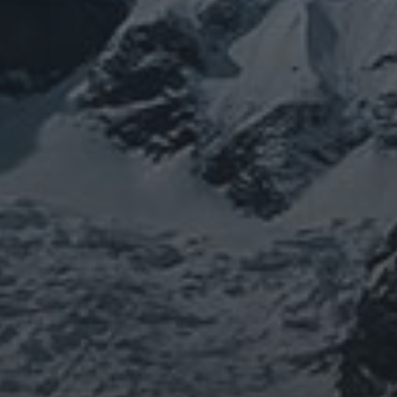
featured
COVID-19
nC
ワクチン
健
修行
修験道
ル
ユダヤ
供養
ルス
東洋医学
東日本大震災
施術
法螺
治療
PROFIEL