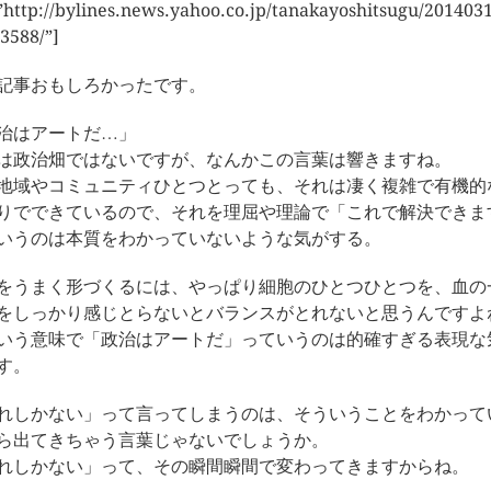
”http://bylines.news.yahoo.co.jp/tanakayoshitsugu/201403
3588/”]
記事おもしろかったです。
治はアートだ…」
は政治畑ではないですが、なんかこの言葉は響きますね。
地域やコミュニティひとつとっても、それは凄く複雑で有機的
りでできているので、それを理屈や理論で「これで解決できま
いうのは本質をわかっていないような気がする。
をうまく形づくるには、やっぱり細胞のひとつひとつを、血の
をしっかり感じとらないとバランスがとれないと思うんですよ
いう意味で「政治はアートだ」っていうのは的確すぎる表現な
す。
れしかない」って言ってしまうのは、そういうことをわかって
ら出てきちゃう言葉じゃないでしょうか。
れしかない」って、その瞬間瞬間で変わってきますからね。