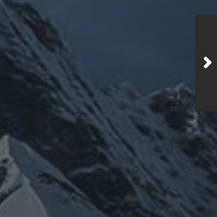
メルマガ【身体と宇宙と】
龍の息吹」
体
時事問題
未分類
登山
温熱療法
歴史
旅人
雑記
宇宙
龍神
陰陽五行論
龍鍼堂