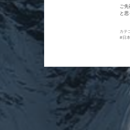
ご先
と思
カテ
日