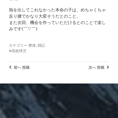
熱を出してこれなかった本命の子は、めちゃくちゃ
反り腰でかなり大変そうだとのこと。
また次回、機会を作っていただけるとのことで楽し
みです(￣▽￣)
カテゴリー
整体
,
雑記
高校球児
前へ
投稿
次へ
投稿