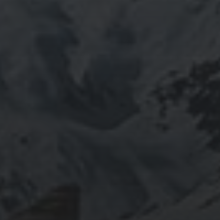
習合の山岳信仰に行き着く。
ご祈祷、先祖供養、方位除けなどお困りでしたらご相談
ください。お家に眠っている法螺貝もお引き取りしてご
供養させていただきます。
鍼灸＆整体の出張施術中もやっております。 お気軽に
ご連絡ください。
つぶやき
@ulftorio からのツイート
INFOMATION