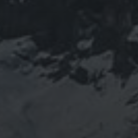
珍型コロナ
禊
祓い
神社
福島
陰
経済
自然
蜂子皇子
選挙
龍神
陽五行
鹿島神宮
PROFIEL
山岳信仰の行者です。山伏でもあります。2013年から
2016年にかけて福島通ったりチェルノブイリ訪ねた
り、ネパール訪ねたり。沢山ご縁がありました。
「日本人らしさ」を追い求めていたら先祖のご縁で神仏