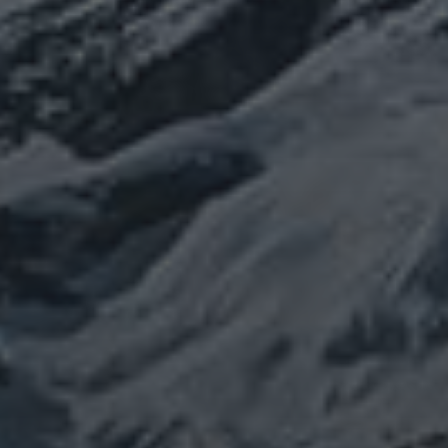
カテゴリー
ぼやき日記
ウクライナ
お山
グ
イベント告知
チェルノブイリ
ルメ
ネパール
ビジネス
メルマガ「龍の息
修
メルマガ【身体と宇宙と】
世界史
供養
信仰
吹」
健康
行
修行日記
宇宙とつながる
医原病
大和魂
山伏日記
整体
心
時事問題