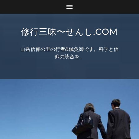
修行三昧〜せんし.COM
山岳信仰の里の行者&鍼灸師です。科学と信
仰の統合を。