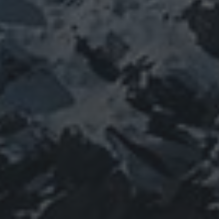
情勢
未分類
歴史
旅人
神仏
科学
福島
祓い
祈り
登山
神仙道
温熱療法
身
(サイエンス)
菊名
行者
経済
被災地
経絡経穴
雑記
体は宇宙
龍神
陰陽五行論
龍鍼堂
タグ
featured
COVID-19
nCoV
SARS-
コロナウ
coV-2
ウクライナ
エネルギー代謝
イルス
ワクチン
チェルノブイリ
ネパール
ユダヤ
健康
免疫
寒行
修行
修験道
山と法
出羽三山
宇宙
南相馬
供養
新型コロ
山伏
感謝
政治
螺貝
山岳信仰
御嶽山
感染症
ナウイルス
東洋医学
東日本大震災
施術
法螺貝
治療