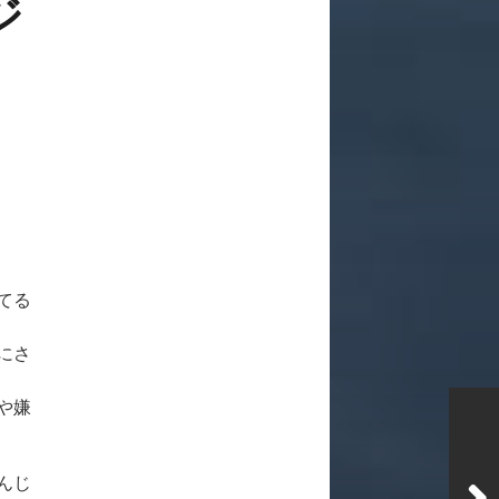
ジ
てる
にさ
や嫌
んじ