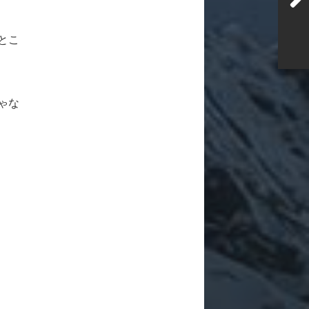
とこ
ゃな