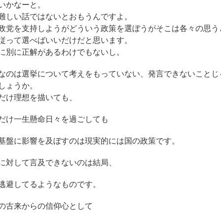
いかなーと。
難しい話ではないとおもうんですよ。
政党を支持しようがどういう政策を選ぼうがそこは各々の思う
従って選べばいいだけだと思います。
に別に正解があるわけでもないし。
なのは選挙について考えをもっていない、発言できないことじ
しょうか。
だけ理想を描いても、
だけ一生懸命日々を過ごしても
基盤に影響を及ぼすのは現実的には国の政策です。
に対して言及できないのは結局、
逃避してるようなものです。
の古来からの信仰心として