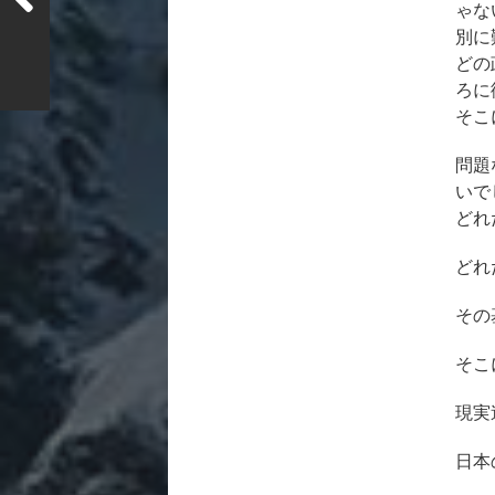
ゃな
別に
どの
ろに
そこ
問題
いで
どれ
どれ
その
そこ
現実
日本