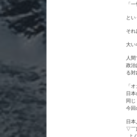
「一
とい
それ
大い
人間
政治
る対
「オ
日本
同じ
今回
日本
▽￣
よく