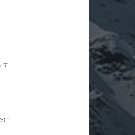
」す
。
た(￣