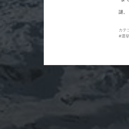
謎。
カテ
選