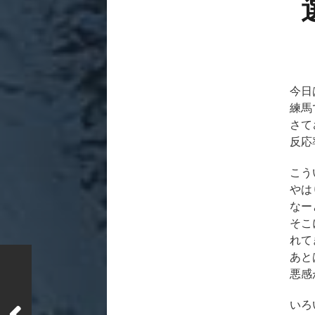
今日
練馬
さて
反応
こう
やは
なー
そこ
れて
あと
悪感
いろ