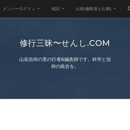
メンバーログイン
祝詞
お経(修験道と仏教)
修行三昧〜せんし.COM
山岳信仰の里の行者&鍼灸師です。科学と信
仰の統合を。