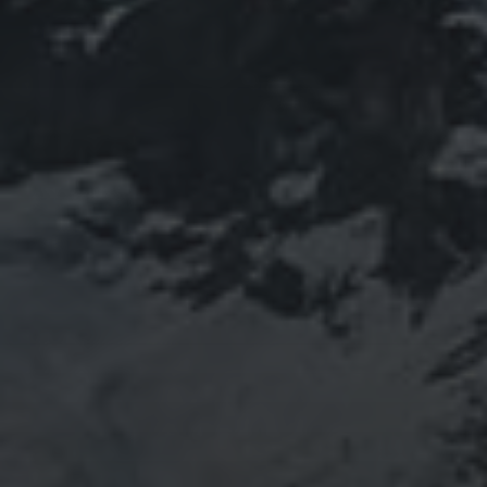
PROFIEL
山岳信仰の行者です。山伏でもあります。2013年から
2016年にかけて福島通ったりチェルノブイリ訪ねた
り、ネパール訪ねたり。沢山ご縁がありました。
「日本人らしさ」を追い求めていたら先祖のご縁で神仏
習合の山岳信仰に行き着く。
ご祈祷、先祖供養、方位除けなどお困りでしたらご相談
ください。お家に眠っている法螺貝もお引き取りしてご
供養させていただきます。
鍼灸＆整体の出張施術中もやっております。 お気軽に