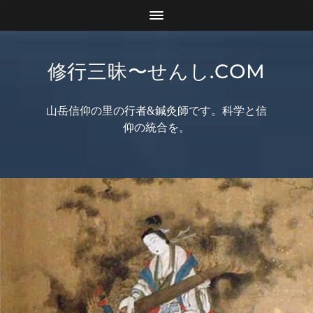
修行三昧〜せんし.COM
山岳信仰の里の行者&鍼灸師です。科学と信
仰の統合を。