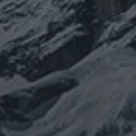
カテゴリー
ぼやき日記
ウクライナ
お山
グ
イベント告知
チェルノブイリ
ルメ
ネパール
ビジネス
メルマガ「龍の息
修
メルマガ【身体と宇宙と】
世界史
供養
信仰
吹」
健康
行
修行日記
宇宙とつながる
医原病
大和魂
山伏日記
整体
心
時事問題
情勢
未分類
歴史
旅人
神仏
科学
福島
祓い
祈り
登山
神仙道
温熱療法
身
(サイエンス)
菊名
行者
経済
被災地
経絡経穴