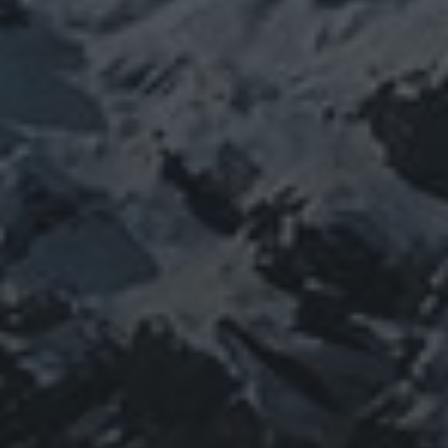
雑記
体は宇宙
龍神
陰陽五行論
龍鍼堂
タグ
featured
COVID-19
nCoV
SARS-
コロナウ
coV-2
ウクライナ
エネルギー代謝
イルス
ワクチン
チェルノブイリ
ネパール
ユダヤ
健康
免疫
寒行
修行
修験道
山と法
出羽三山
宇宙
南相馬
供養
新型コロ
山伏
感謝
政治
螺貝
山岳信仰
御嶽山
感染症
ナウイルス
東洋医学
東日本大震災
施術
法螺貝
治療
珍型コロナ
禊
祓い
神社
福島
陰
経済
自然
蜂子皇子
選挙
龍神
陽五行
鹿島神宮