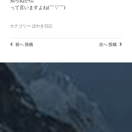
知らぬが仏
って言いますよね(￣▽￣)
カテゴリー
ぼやき日記
前へ
投稿
次へ
投稿