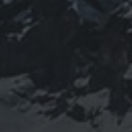
コロナウ
coV-2
ウクライナ
エネルギー代謝
イルス
ワ
チェルノブイリ
ネパール
ユダヤ
ミトコンドリア
クチン
健康
免疫
修行
修験道
出羽三山
宇
南相馬
出羽山伏
新型
山伏
感謝
政治
寒行
山と法螺貝
宙
山岳信仰
御嶽山
コロナウイルス
東洋医学
東日本大震災
施術
法
珍型コロナ
禊
祓い
神社
福島
螺貝
経済
自然
蜂子皇
神道
龍神
陰陽五行
子
選挙
鹿島神宮
PROFIEL