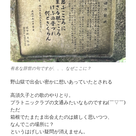
有名な辞世の句ですが、、、なぜここに？
野山獄で出会い密かに想いあっていたとされる
高須久子との歌のやりとり。
プラトニックラブの文通みたいなものですね(￣▽￣)
ただ
箱根でたまたま出会えたのは嬉しく思いつつ、
なんでこの場所に？
というはげしい疑問が消えません。