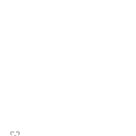
(°_°)