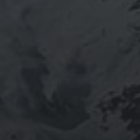
山岳信仰の行者です。山伏でもあります。2013年から
2016年にかけて福島通ったりチェルノブイリ訪ねた
り、ネパール訪ねたり。沢山ご縁がありました。
「日本人らしさ」を追い求めていたら先祖のご縁で神仏
習合の山岳信仰に行き着く。
ご祈祷、先祖供養、方位除けなどお困りでしたらご相談
ください。お家に眠っている法螺貝もお引き取りしてご
供養させていただきます。
鍼灸＆整体の出張施術中もやっております。 お気軽に
ご連絡ください。
つぶやき
@ulftorio からのツイート