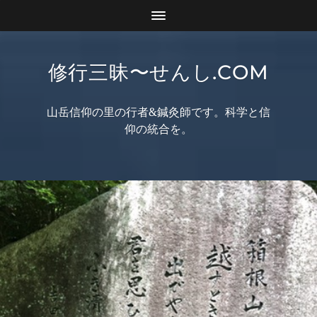
修行三昧〜せんし.COM
山岳信仰の里の行者&鍼灸師です。科学と信
仰の統合を。