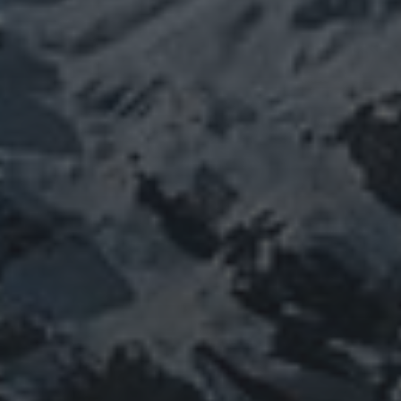
ぼやき日記
ウクライナ
お山
グ
イベント告知
チェルノブイリ
ルメ
ネパール
ビジネス
メルマガ「龍の息
修
メルマガ【身体と宇宙と】
世界史
供養
信仰
吹」
健康
行
修行日記
宇宙とつながる
医原病
大和魂
山伏日記
整体
心
時事問題
情勢
未分類
歴史
旅人
神仏
科学
福島
祓い
祈り
登山
神仙道
温熱療法
身
(サイエンス)
菊名
行者
経済
被災地
経絡経穴
雑記
体は宇宙
龍神
陰陽五行論
龍鍼堂
タグ
featured
COVID-19
nCoV
SARS-