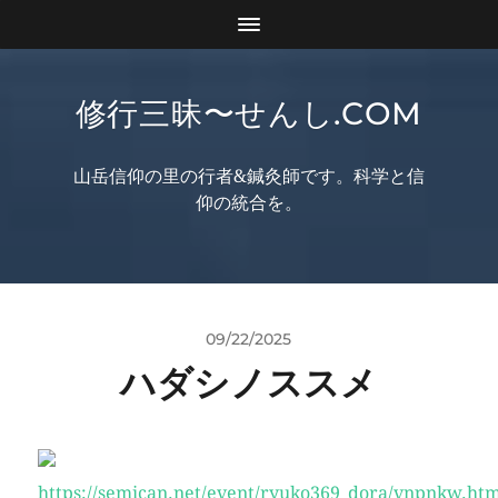
修行三昧〜せんし.COM
山岳信仰の里の行者&鍼灸師です。科学と信
仰の統合を。
09/22/2025
ハダシノススメ
https://semican.net/event/ryuko369_dora/vnpnkw.htm