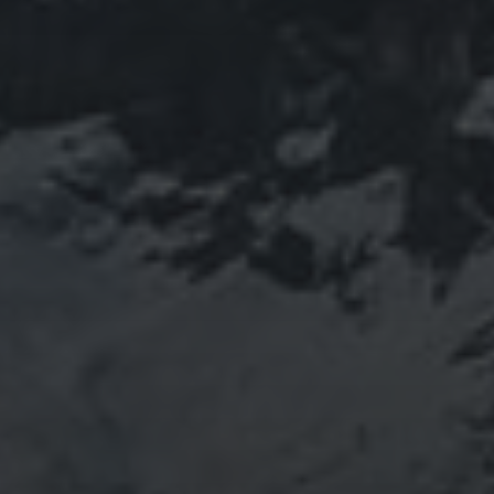
龍神
陽五行
鹿島神宮
PROFIEL
山岳信仰の行者です。山伏でもあります。2013年から
2016年にかけて福島通ったりチェルノブイリ訪ねた
り、ネパール訪ねたり。沢山ご縁がありました。
「日本人らしさ」を追い求めていたら先祖のご縁で神仏
習合の山岳信仰に行き着く。