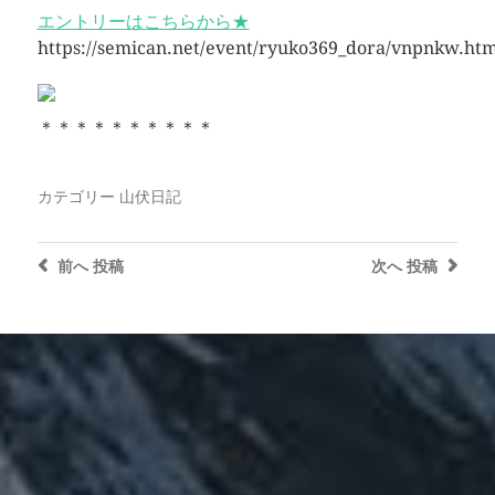
エントリーはこちらから
★
https://semican.net/event/ryuko369_dora/vnpnkw.htm
＊＊＊＊＊＊＊＊＊＊
カテゴリー
山伏日記
前へ
投稿
次へ
投稿