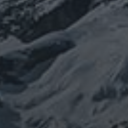
カテゴリー
ぼやき日記
ウクライナ
お山
グ
イベント告知
チェルノブイリ
ルメ
ネパール
ビジネス
メルマガ「龍の息
修
メルマガ【身体と宇宙と】
世界史
供養
信仰
吹」
健康
行
修行日記
宇宙とつながる
医原病
大和魂
山伏日記
整体
心
時事問題
情勢
未分類
歴史
旅人