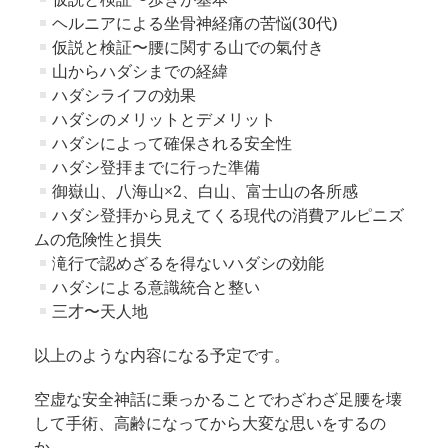
ヘルニアによる坐骨神経痛の苦悩(30代)
仮説と検証〜腰に関する山での氣付き
山からハダシまでの経緯
ハダシライフの効果
ハダシのメリットとデメリット
ハダシによって確保される安全性
ハダシ登拝までに行った準備
御嶽山、八海山×2、白山、富士山の各所感
ハダシ登拝から見えてくる現代の消費アルピニズ
ムの危険性と損失
滝行で認めざるを得ないハダシの効能
ハダシによる意識統合と整い
三才〜天人地
以上のような内容になる予定です。
空虚な安全神話に乗っかることでわざわざ足腰を壊
して手術、高齢になってから大変な思いをするの
か、