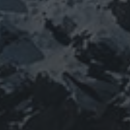
神仏
科学
福島
祓い
祈り
登山
神仙道
温熱療法
身
(サイエンス)
菊名
行者
経済
被災地
経絡経穴
雑記
体は宇宙
龍神
陰陽五行論
龍鍼堂
タグ
featured
COVID-19
nCoV
SARS-
コロナウ
coV-2
ウクライナ
エネルギー代謝
イルス
ワクチン
チェルノブイリ
ネパール
ユダヤ
健康
免疫
寒行
修行
修験道
山と法
出羽三山
宇宙
南相馬
供養
新型コロ
山伏
感謝
政治
螺貝
山岳信仰
御嶽山
感染症
ナウイルス
東洋医学
東日本大震災
施術
法螺貝
治療
珍型コロナ
禊
祓い
神社
福島
陰
経済
自然
蜂子皇子
選挙