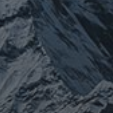
カテゴリー
ぼやき日記
ウクライナ
お山
グ
イベント告知
チェルノブイリ
ルメ
ネパール
ビジネス
メルマガ「龍の息