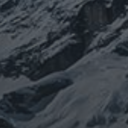
修
メルマガ【身体と宇宙と】
世界史
供養
信仰
吹」
健康
行
修行日記
宇宙とつながる
医原病
大和魂
山伏日記
整体
心
時事問題
情勢
未分類
歴史
旅人
神仏
科学
福島
祓い
祈り
登山
神仙道
温熱療法
身
(サイエンス)
菊名
行者
経済
被災地
経絡経穴
雑記
体は宇宙
龍神
陰陽五行論
龍鍼堂
タグ
featured
COVID-19
nCoV
SARS-
コロナウ
coV-2
ウクライナ
エネルギー代謝
イルス
ワクチン
チェルノブイリ
ネパール
ユダヤ
健康
免疫
寒行
修行
修験道
山と法
出羽三山
宇宙
南相馬
供養