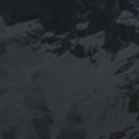
2016年にかけて福島通ったりチェルノブイリ訪ねた
り、ネパール訪ねたり。沢山ご縁がありました。
「日本人らしさ」を追い求めていたら先祖のご縁で神仏
習合の山岳信仰に行き着く。
ご祈祷、先祖供養、方位除けなどお困りでしたらご相談
ください。お家に眠っている法螺貝もお引き取りしてご
供養させていただきます。
鍼灸＆整体の出張施術中もやっております。 お気軽に
ご連絡ください。
つぶやき
@ulftorio からのツイート
INFOMATION