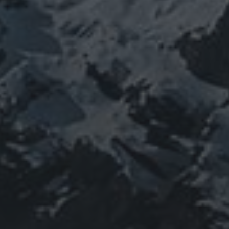
新型コロ
山伏
感謝
政治
螺貝
山岳信仰
御嶽山
感染症
ナウイルス
東洋医学
東日本大震災
施術
法螺貝
治療
珍型コロナ
禊
祓い
神社
福島
陰
経済
自然
蜂子皇子
選挙
龍神
陽五行
鹿島神宮
PROFIEL
山岳信仰の行者です。山伏でもあります。2013年から