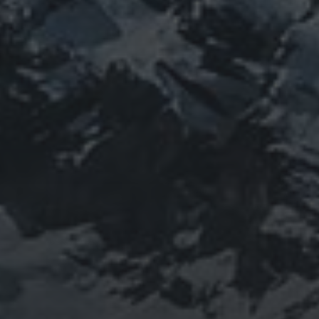
山岳信仰の行者です。山伏でもあります。2013年から
2016年にかけて福島通ったりチェルノブイリ訪ねた
り、ネパール訪ねたり。沢山ご縁がありました。
「日本人らしさ」を追い求めていたら先祖のご縁で神仏
習合の山岳信仰に行き着く。
ご祈祷、先祖供養、方位除けなどお困りでしたらご相談
ください。お家に眠っている法螺貝もお引き取りしてご
供養させていただきます。
鍼灸＆整体の出張施術中もやっております。 お気軽に
ご連絡ください。
つぶやき