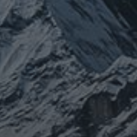
カテゴリー
ぼやき日記
ウクライナ
お山
グ
イベント告知
チェルノブイリ
ルメ
ネパール
ビジネス
メルマガ「龍の息
修
メルマガ【身体と宇宙と】
世界史
供養
信仰
吹」
健康
行
修行日記
宇宙とつながる
医原病
大和魂
山伏日記
整体
心
時事問題
情勢
未分類
歴史
旅人
神仏
科学
福島
祓い
祈り
登山
神仙道
温熱療法
身
(サイエンス)
菊名
行者
経済
被災地
経絡経穴
雑記
体は宇宙
龍神
陰陽五行論
龍鍼堂