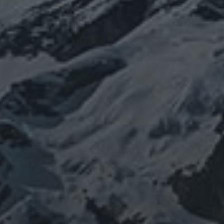
タグ
featured
COVID-19
nCoV
SARS-
コロナウ
coV-2
ウクライナ
エネルギー代謝
イルス
ワクチン
チェルノブイリ
ネパール
ユダヤ
健康
免疫
寒行
修行
修験道
山と法
出羽三山
宇宙
南相馬
供養
新型コロ
山伏
感謝
政治
螺貝
山岳信仰
御嶽山
感染症
ナウイルス
東洋医学
東日本大震災
施術
法螺貝
治療
珍型コロナ
禊
祓い
神社
福島
陰
経済
自然
蜂子皇子
選挙
龍神
陽五行
鹿島神宮
PROFIEL