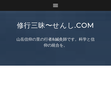
修行三昧〜せんし.COM
山岳信仰の里の行者&鍼灸師です。科学と信
仰の統合を。