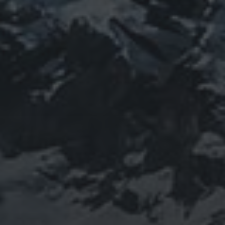
PROFIEL
山岳信仰の行者です。山伏でもあります。2013年から
2016年にかけて福島通ったりチェルノブイリ訪ねた
り、ネパール訪ねたり。沢山ご縁がありました。
「日本人らしさ」を追い求めていたら先祖のご縁で神仏
習合の山岳信仰に行き着く。
ご祈祷、先祖供養、方位除けなどお困りでしたらご相談
ください。お家に眠っている法螺貝もお引き取りしてご