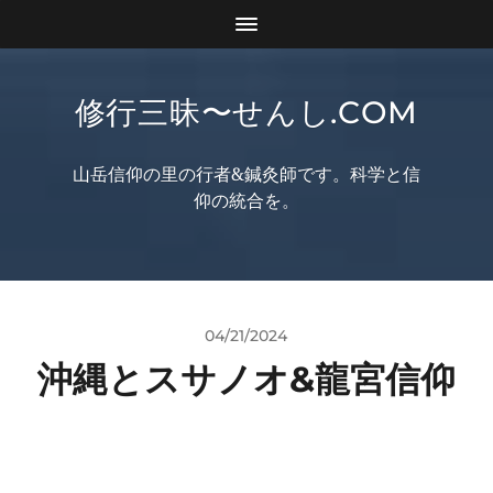
修行三昧〜せんし.COM
山岳信仰の里の行者&鍼灸師です。科学と信
仰の統合を。
04/21/2024
沖縄とスサノオ&龍宮信仰