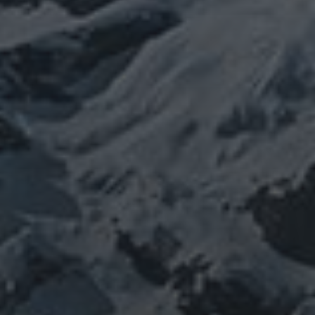
身
(サイエンス)
菊名
行者
経済
被災地
経絡経穴
雑記
体は宇宙
龍神
陰陽五行論
龍鍼堂
タグ
featured
COVID-19
nCoV
SARS-
コロナウ
coV-2
ウクライナ
エネルギー代謝
イルス
ワクチン
チェルノブイリ
ネパール
ユダヤ
健康
免疫
寒行
修行
修験道
山と法
出羽三山
宇宙
南相馬
供養
新型コロ
山伏
感謝
政治
螺貝
山岳信仰
御嶽山
感染症
ナウイルス
東洋医学
東日本大震災
施術
法螺貝
治療
珍型コロナ
禊
祓い
神社
福島
陰
経済
自然
蜂子皇子
選挙
龍神
陽五行
鹿島神宮