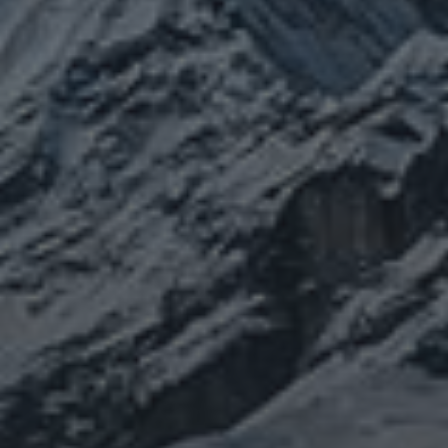
カテゴリー
ぼやき日記
ウクライナ
お山
グ
イベント告知
チェルノブイリ
ルメ
ネパール
ビジネス
メルマガ「龍の息
修
メルマガ【身体と宇宙と】
世界史
供養
信仰
吹」
健康
行
修行日記
宇宙とつながる
医原病
大和魂
山伏日記
整体
心
時事問題
情勢
未分類
歴史
旅人
神仏
科学
福島
祓い
祈り
登山
神仙道
温熱療法