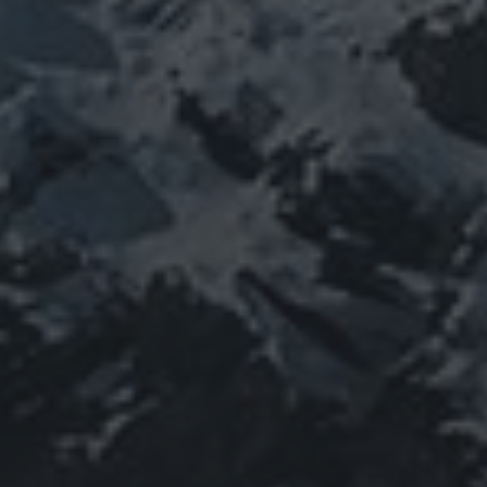
featured
COVID-19
nCoV
SARS-
コロナウ
coV-2
ウクライナ
エネルギー代謝
イルス
ワクチン
チェルノブイリ
ネパール
ユダヤ
健康
免疫
寒行
修行
修験道
山と法
出羽三山
宇宙
南相馬
供養
新型コロ
山伏
感謝
政治
螺貝
山岳信仰
御嶽山
感染症
ナウイルス
東洋医学
東日本大震災
施術
法螺貝
治療
珍型コロナ
禊
祓い
神社
福島
陰
経済
自然
蜂子皇子
選挙
龍神
陽五行
鹿島神宮
PROFIEL