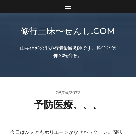
修行三昧〜せんし.COM
山岳信仰の里の行者&鍼灸師です。科学と信
仰の統合を。
08/04/2022
予防医療、、、
今日は友人ともホリエモンがなぜかワクチンに固執