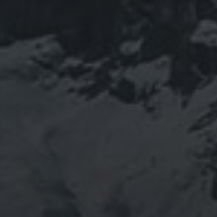
山岳信仰の行者です。山伏でもあります。2013年から
2016年にかけて福島通ったりチェルノブイリ訪ねた
り、ネパール訪ねたり。沢山ご縁がありました。
「日本人らしさ」を追い求めていたら先祖のご縁で神仏
習合の山岳信仰に行き着く。
ご祈祷、先祖供養、方位除けなどお困りでしたらご相談
ください。お家に眠っている法螺貝もお引き取りしてご
供養させていただきます。
鍼灸＆整体の出張施術中もやっております。 お気軽に
ご連絡ください。
つぶやき