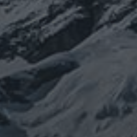
カテゴリー
ぼやき日記
ウクライナ
お山
グ
イベント告知
チェルノブイリ
ルメ
ネパール
ビジネス
メルマガ「龍の息
修
メルマガ【身体と宇宙と】
世界史
供養
信仰
吹」
健康
行
修行日記
宇宙とつながる
医原病
大和魂
山伏日記
整体
心
時事問題
情勢
未分類
歴史
旅人
神仏
科学
福島
祓い
祈り
登山
神仙道
温熱療法
身
(サイエンス)
菊名
行者
経済
被災地
経絡経穴
雑記
体は宇宙
龍神
陰陽五行論
龍鍼堂
タグ