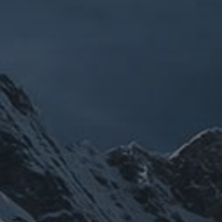
メルマガ【身体と宇宙と】
龍の息吹」
体
時事問題
未分類
登山
温熱療法
歴史
旅人
雑記
宇宙
龍神
陰陽五行論
龍鍼堂
ナウイルス
チェルノブイリ
ネパー
新型コロ
感謝
政治
岳信仰
御嶽山
龍神
陰陽五行
選挙
鹿島神宮