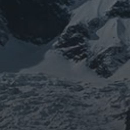
山岳信仰の行者です。山伏でもあります。
りました。
「日本人らしさ」を追い求めていたら先
ご祈祷、先祖供養、方位除けなどお困り
鍼灸＆整体の出張施術中もやっておりま
つぶやき