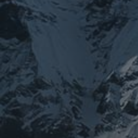
ぼやき日記
ウ
お山
イベント告知
健
修行
修行日記
世界史
供養
信仰
神仏
科学
福島
祓い
祈り
神仙道
タグ
featured
COVID-19
nC
ワクチン
修行
修
ル
ユダヤ
ミトコンドリア
ナウイルス
東洋
東日本大震災
施術
PROFIEL