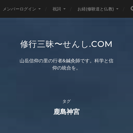
メンバーログイン
祝詞
お経(修験道と仏教)
修行三昧〜せんし.COM
山岳信仰の里の行者&鍼灸師です。科学と信
仰の統合を。
タグ
鹿島神宮