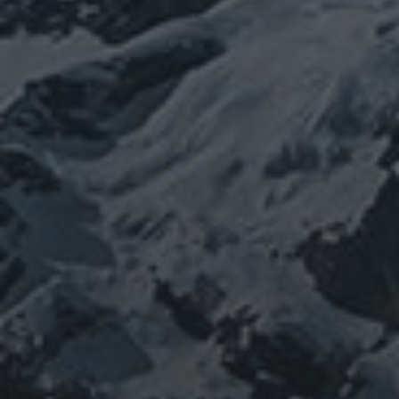
イルス
ワ
チェルノブイリ
ネパール
ユダヤ
ミトコンドリア
クチン
健康
免疫
修行
修験道
出羽三山
宇
南相馬
出羽山伏
新型
山伏
感謝
政治
寒行
山と法螺貝
宙
山岳信仰
御嶽山
コロナウイルス
東洋医学
東日本大震災
施術
法
珍型コロナ
禊
祓い
神社
福島
螺貝
経済
自然
蜂子皇
神道
龍神
陰陽五行
子
選挙
鹿島神宮
PROFIEL