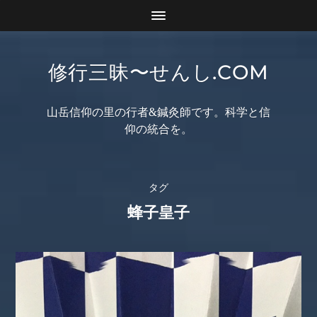
修行三昧〜せんし.COM
山岳信仰の里の行者&鍼灸師です。科学と信
仰の統合を。
タグ
蜂子皇子