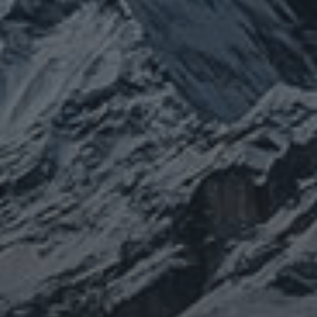
ぼやき日記
ウクライナ
お山
グ
イベント告知
チェルノブイリ
ルメ
ネパール
ビジネス
メルマガ「龍の息
修
メルマガ【身体と宇宙と】
世界史
供養
信仰
吹」
健康
行
修行日記
宇宙とつながる
医原病
大和魂
山伏日記
整体
心
時事問題
情勢
未分類
歴史
旅人
神仏
科学
福島
祓い
祈り
登山
神仙道
温熱療法
身
(サイエンス)
菊名
行者
経済
被災地
経絡経穴
雑記
体は宇宙
龍神
陰陽五行論
龍鍼堂
タグ
featured
COVID-19
nCoV
SARS-
コロナウ
coV-2
ウクライナ
エネルギー代謝