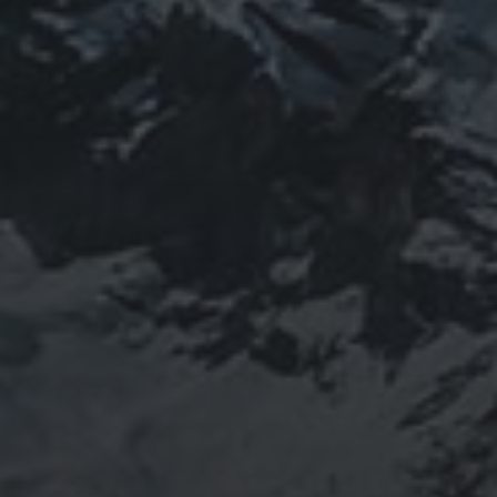
山岳信仰の行者です。山伏でもあります。2013年から
2016年にかけて福島通ったりチェルノブイリ訪ねた
り、ネパール訪ねたり。沢山ご縁がありました。
「日本人らしさ」を追い求めていたら先祖のご縁で神仏
習合の山岳信仰に行き着く。
ご祈祷、先祖供養、方位除けなどお困りでしたらご相談
ください。お家に眠っている法螺貝もお引き取りしてご
供養させていただきます。
鍼灸＆整体の出張施術中もやっております。 お気軽に
ご連絡ください。
つぶやき
@ulftorio からのツイート